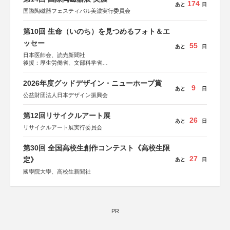
174
あと
日
国際陶磁器フェスティバル美濃実行委員会
第10回 生命（いのち）を見つめるフォト＆エ
ッセー
55
あと
日
日本医師会、読売新聞社
後援：厚生労働省、文部科学省
協賛：東京海上日動火災保険株式会社、東京海上日動あん
しん生命保険株式会社
2026年度グッドデザイン・ニューホープ賞
9
あと
日
公益財団法人日本デザイン振興会
第12回リサイクルアート展
26
あと
日
リサイクルアート展実行委員会
第30回 全国高校生創作コンテスト《高校生限
27
定》
あと
日
國學院大學、高校生新聞社
PR