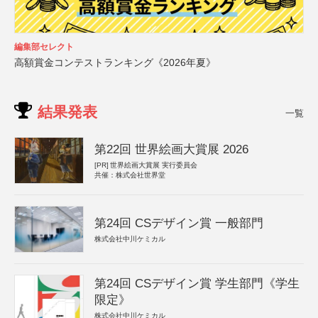
編集部セレクト
高額賞金コンテストランキング《2026年夏》
結果発表
一覧
第22回 世界絵画大賞展 2026
[PR]
世界絵画大賞展 実行委員会
共催：株式会社世界堂
第24回 CSデザイン賞 一般部門
株式会社中川ケミカル
第24回 CSデザイン賞 学生部門《学生
限定》
株式会社中川ケミカル