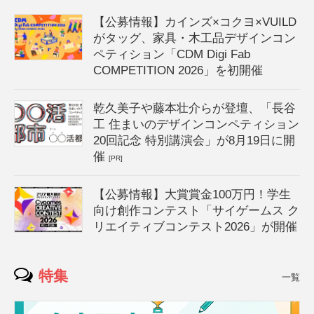
【公募情報】カインズ×コクヨ×VUILD
がタッグ、家具・木工品デザインコン
ペティション「CDM Digi Fab
COMPETITION 2026」を初開催
乾久美子や藤本壮介らが登壇、「長谷
工 住まいのデザインコンペティション
20回記念 特別講演会」が8月19日に開
催
[PR]
【公募情報】大賞賞金100万円！学生
向け創作コンテスト「サイゲームス ク
リエイティブコンテスト2026」が開催
特集
一覧