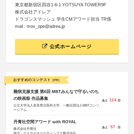
東京都新宿区四谷1-6-1 YOTSUYA TOWER9F
株式会社アドレア
ドラゴンスマッシュ 学生CMアワード担当 TR係
mail : mov_ope@adrea.jp
公式ホームページ
おすすめのコンテスト
[PR]
難病克服支援 第6回 MBTみんなで守るいのち
の映画祭 作品募集
114
あと
日
公立大学法人奈良県立医科大学、一般社団法人MBTコンソ
ーシアム
協力：読売新聞社
丹青社空間アワード with ROYAL
後援：厚生労働省
57
あと
日
文部科学省
株式会社丹青社
奈良県
協力：ロイヤルホールディングス株式会社