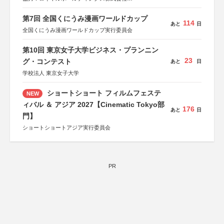
日本経済団体連合会
運営協力：株式会社JDN
関西経済連合会
第7回 全国くにうみ漫画ワールドカップ
「“よい仕事おこし”フェア」実行委員会
114
あと
日
関西文化学術研究都市推進機構
全国くにうみ漫画ワールドカップ実行委員会
東京難病団体連絡協議会
第10回 東京女子大学ビジネス・プランニン
23
グ・コンテスト
あと
日
学校法人 東京女子大学
ショートショート フィルムフェステ
NEW
ィバル ＆ アジア 2027【Cinematic Tokyo部
176
あと
日
門】
ショートショートアジア実行委員会
PR