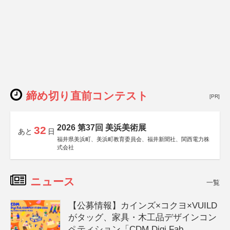
締め切り直前コンテスト
[PR]
2026 第37回 美浜美術展
32
あと
日
福井県美浜町、美浜町教育委員会、福井新聞社、関西電力株
式会社
ニュース
一覧
【公募情報】カインズ×コクヨ×VUILD
がタッグ、家具・木工品デザインコン
ペティション「CDM Digi Fab