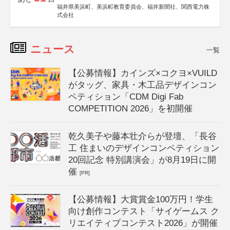
福井県美浜町、美浜町教育委員会、福井新聞社、関西電力株
式会社
ニュース
一覧
【公募情報】カインズ×コクヨ×VUILD
がタッグ、家具・木工品デザインコン
ペティション「CDM Digi Fab
COMPETITION 2026」を初開催
乾久美子や藤本壮介らが登壇、「長谷
工 住まいのデザインコンペティション
20回記念 特別講演会」が8月19日に開
催
[PR]
【公募情報】大賞賞金100万円！学生
向け創作コンテスト「サイゲームス ク
リエイティブコンテスト2026」が開催