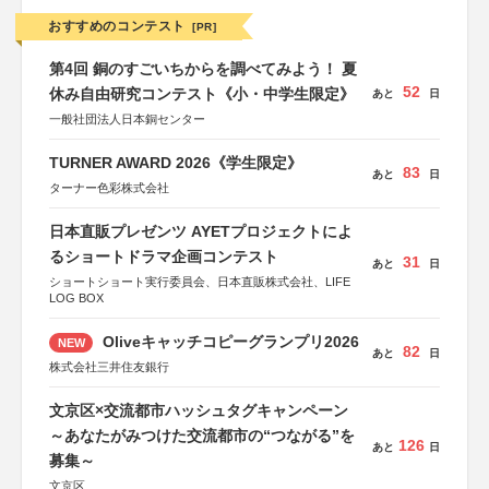
おすすめのコンテスト
[PR]
第4回 銅のすごいちからを調べてみよう！ 夏
52
休み自由研究コンテスト《小・中学生限定》
あと
日
一般社団法人日本銅センター
TURNER AWARD 2026《学生限定》
83
あと
日
ターナー色彩株式会社
日本直販プレゼンツ AYETプロジェクトによ
るショートドラマ企画コンテスト
31
あと
日
ショートショート実行委員会、日本直販株式会社、LIFE
LOG BOX
Oliveキャッチコピーグランプリ2026
NEW
82
あと
日
株式会社三井住友銀行
文京区×交流都市ハッシュタグキャンペーン
～あなたがみつけた交流都市の“つながる”を
126
あと
日
募集～
文京区