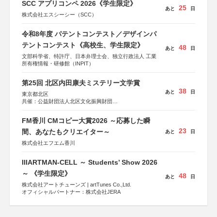
SCC アプリコンペ 2026《学生限定》
25
あと
日
株式会社エスシーシー（SCC）
令和8年度 パテントコンテスト／デザインパ
テントコンテスト《高校生、学生限定》
48
あと
日
文部科学省、特許庁、日本弁理士会、独立行政法人 工業
所有権情報・研修館（INPIT）
第25回 北区内田康夫ミステリー文学賞
38
あと
日
東京都北区
共催：公益財団法人北区文化振興財団
協力：一般財団法人内田康夫財団
協賛：株式会社実業之日本社
FM香川 CMコピー大賞2026 ～応募した瞬
23
間、あなたもクリエイター～
あと
日
株式会社エフエム香川
IIIARTMAN-CELL ～ Students’ Show 2026
～ 《学生限定》
48
あと
日
株式会社アートチューンズ | artTunes Co.,Ltd.
オフィシャルパートナー：株式会社JERA