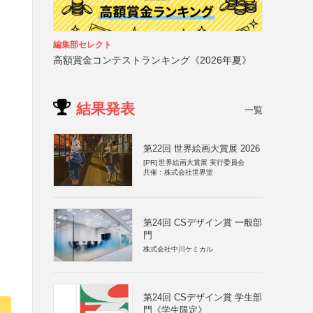
編集部セレクト
高額賞金コンテストランキング《2026年夏》
結果発表
一覧
第22回 世界絵画大賞展 2026
[PR]
世界絵画大賞展 実行委員会
共催：株式会社世界堂
第24回 CSデザイン賞 一般部
門
株式会社中川ケミカル
第24回 CSデザイン賞 学生部
門《学生限定》