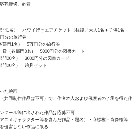
応募締切、必着
部門1名） ハワイ行きエアチケット（往復／大人1名＋子供1名
万円分の旅行券
各部門1名） 5万円分の旅行券
別賞（各部門3名） 5000円分の図書カード
部門20名） 3000円分の図書カード
部門20名） 絵具セット
った絵画
（共同制作作品は不可）で、作者本人および保護者の了承を得た
ンクール等に出された作品は応募不可
アニメキャラクター等を含んだ作品・題名）・商標権・肖像権等
を侵害しない作品に限る