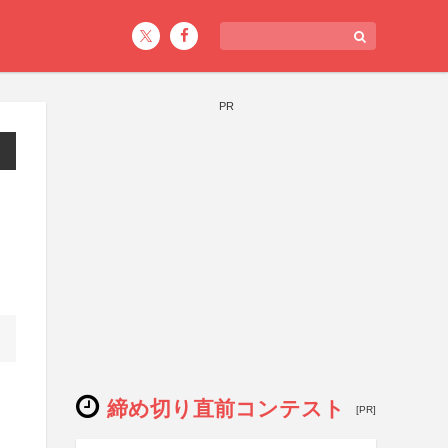
PR
締め切り直前コンテスト
[PR]