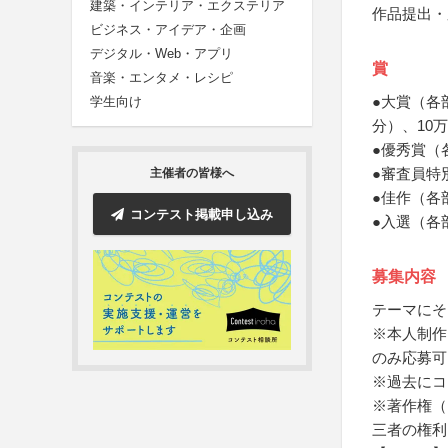
建築・インテリア・エクステリア
作品提出・
ビジネス・アイデア・企画
デジタル・Web・アプリ
賞
音楽・エンタメ・レシピ
●大賞（各
学生向け
分）、10
●優秀賞（
●審査員特
主催者の皆様へ
●佳作（各
コンテスト掲載申し込み
●入選（各
募集内容
テーマにそ
※本人制作
のみ応募可
※過去にコ
※著作権（
三者の権利