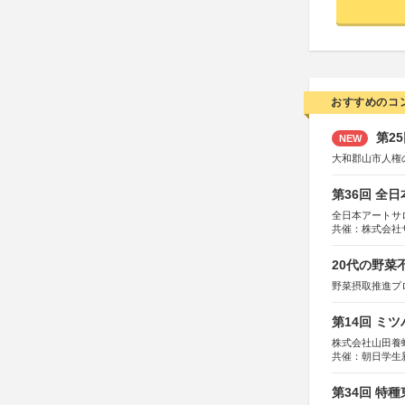
おすすめのコ
第2
NEW
大和郡山市人権
第36回 全
全日本アートサ
共催：株式会社
アムス
20代の野
野菜摂取推進プ
第14回 ミ
株式会社山田養
共催：朝日学生
第34回 特