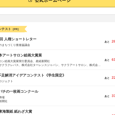
公式ホームページ
ンテスト
[PR]
5回 人権ショートレター
2
あと
のまちづくり推進協議会
日本アートサロン絵画大賞展
6
あと
ロン絵画大賞展実行委員会、産経新聞社
サクラクレパス、株式会社ターレンスジャパン、サクラアートサロン、株式会社
菜不足解消アイデアコンテスト《学生限定》
2
あと
ロジェクト
ツバチの一枚画コンクール
3
あと
蜂場
新聞社
種東海製紙 紙わざ大賞