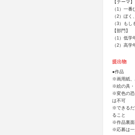
【テーマ】
（1）一番
（2）ぼく
（3）もし
【部門】
（1）低学
（2）高学
提出物
●作品
※画用紙、A
※絵の具・
※変色の恐
は不可
※できるだ
ること
※作品裏面
※応募は一