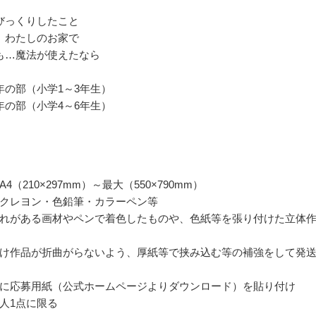
びっくりしたこと
、わたしのお家で
も…魔法が使えたなら
年の部（小学1～3年生）
年の部（小学4～6年生）
4（210×297mm）～最大（550×790mm）
クレヨン・色鉛筆・カラーペン等
れがある画材やペンで着色したものや、色紙等を張り付けた立体
け作品が折曲がらないよう、厚紙等で挟み込む等の補強をして発
に応募用紙（公式ホームページよりダウンロード）を貼り付け
人1点に限る