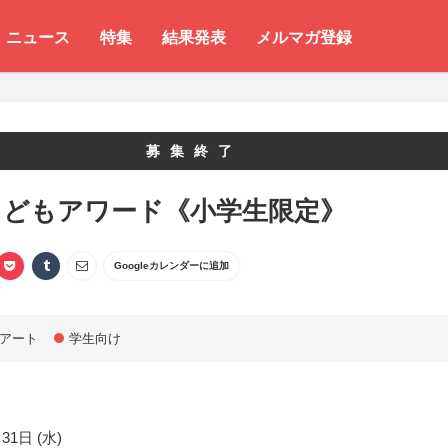
ニュース
特集
結果発表
メルマガ登録
募集終了
こどもアワード《小学生限定》
Googleカレンダーに追加
アート
学生向け
31日 (水)