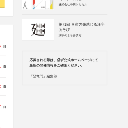
株式会社中川ケミカル
第71回 喜多方発感じる漢字
あそび
漢字のまち喜多方
6
日
応募される際は、必ず公式ホームページにて
最新の開催情報をご確認ください。
1
日
「登竜門」編集部
2
日
7
日