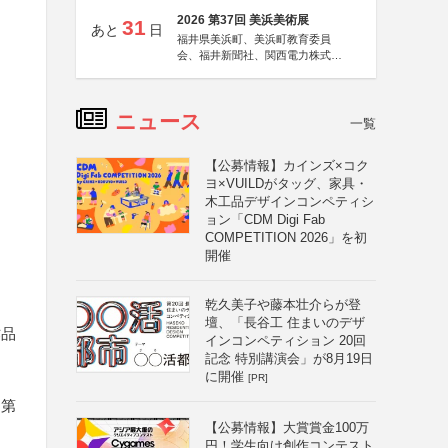
2026 第37回 美浜美術展
31
あと
日
福井県美浜町、美浜町教育委員
会、福井新聞社、関西電力株式会
社
ニュース
一覧
【公募情報】カインズ×コク
ヨ×VUILDがタッグ、家具・
木工品デザインコンペティシ
ョン「CDM Digi Fab
COMPETITION 2026」を初
開催
乾久美子や藤本壮介らが登
壇、「長谷工 住まいのデザ
作品
インコンペティション 20回
記念 特別講演会」が8月19日
に開催
[PR]
、第
【公募情報】大賞賞金100万
円！学生向け創作コンテスト