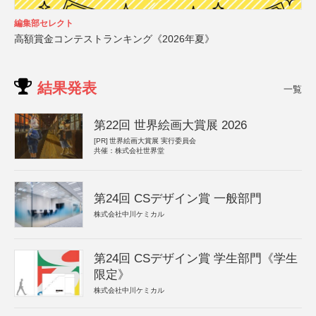
編集部セレクト
高額賞金コンテストランキング《2026年夏》
結果発表
一覧
第22回 世界絵画大賞展 2026
[PR]
世界絵画大賞展 実行委員会
共催：株式会社世界堂
第24回 CSデザイン賞 一般部門
株式会社中川ケミカル
第24回 CSデザイン賞 学生部門《学生
限定》
株式会社中川ケミカル