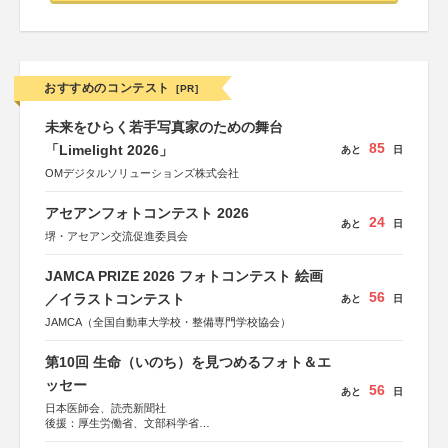
おすすめのコンテスト
[PR]
未来をひらく若手写真家のための舞台
85
「Limelight 2026」
あと
日
OMデジタルソリューションズ株式会社
アセアンフォトコンテスト 2026
24
あと
日
堺・アセアン交流促進委員会
JAMCA PRIZE 2026 フォトコンテスト 絵画
56
／イラストコンテスト
あと
日
JAMCA（全国自動車大学校・整備専門学校協会）
第10回 生命（いのち）を見つめるフォト＆エ
ッセー
56
あと
日
日本医師会、読売新聞社
後援：厚生労働省、文部科学省
協賛：東京海上日動火災保険株式会社、東京海上日動あん