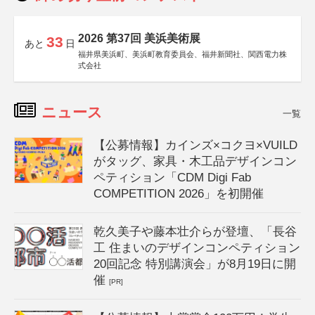
2026 第37回 美浜美術展
33
あと
日
福井県美浜町、美浜町教育委員会、福井新聞社、関西電力株
式会社
ニュース
一覧
【公募情報】カインズ×コクヨ×VUILD
がタッグ、家具・木工品デザインコン
ペティション「CDM Digi Fab
COMPETITION 2026」を初開催
乾久美子や藤本壮介らが登壇、「長谷
工 住まいのデザインコンペティション
20回記念 特別講演会」が8月19日に開
催
[PR]