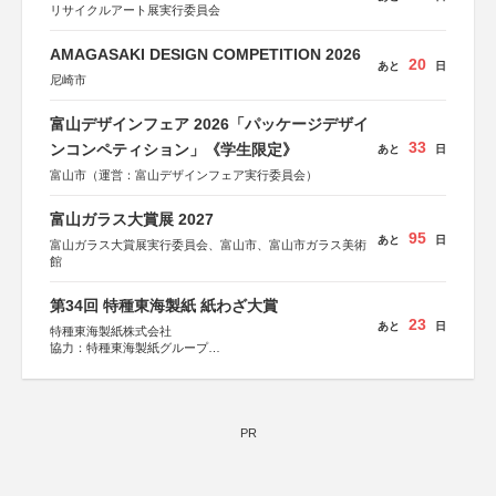
リサイクルアート展実行委員会
AMAGASAKI DESIGN COMPETITION 2026
20
あと
日
尼崎市
富山デザインフェア 2026「パッケージデザイ
33
ンコンペティション」《学生限定》
あと
日
富山市（運営：富山デザインフェア実行委員会）
富山ガラス大賞展 2027
95
あと
日
富山ガラス大賞展実行委員会、富山市、富山市ガラス美術
館
第34回 特種東海製紙 紙わざ大賞
23
あと
日
特種東海製紙株式会社
協力：特種東海製紙グループ
特別協賛：静岡県長泉町
PR