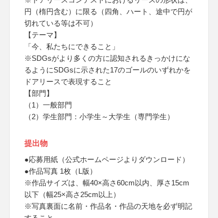
円（楕円含む）に限る（四角、ハート、途中で円が
切れている等は不可）
【テーマ】
「今、私たちにできること」
※SDGsがより多くの方に認知されるきっかけにな
るようにSDGsに示された17のゴールのいずれかを
ドアリースで表現すること
【部門】
（1）一般部門
（2）学生部門：小学生～大学生（専門学生）
提出物
●応募用紙（公式ホームページよりダウンロード）
●作品写真 1枚（L版）
※作品サイズは、幅40×高さ60cm以内、厚さ15cm
以下（幅25×高さ25cm以上）
※写真裏面に名前・作品名・作品の天地を必ず明記
すること