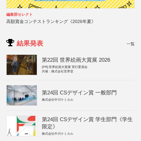
編集部セレクト
高額賞金コンテストランキング《2026年夏》
結果発表
一覧
第22回 世界絵画大賞展 2026
[PR]
世界絵画大賞展 実行委員会
共催：株式会社世界堂
第24回 CSデザイン賞 一般部門
株式会社中川ケミカル
第24回 CSデザイン賞 学生部門《学生
限定》
株式会社中川ケミカル