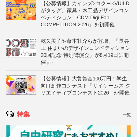
【公募情報】カインズ×コクヨ×VUILD
がタッグ、家具・木工品デザインコン
ペティション「CDM Digi Fab
COMPETITION 2026」を初開催
乾久美子や藤本壮介らが登壇、「長谷
工 住まいのデザインコンペティション
20回記念 特別講演会」が8月19日に開
催
[PR]
【公募情報】大賞賞金100万円！学生
向け創作コンテスト「サイゲームス ク
リエイティブコンテスト2026」が開催
特集
一覧