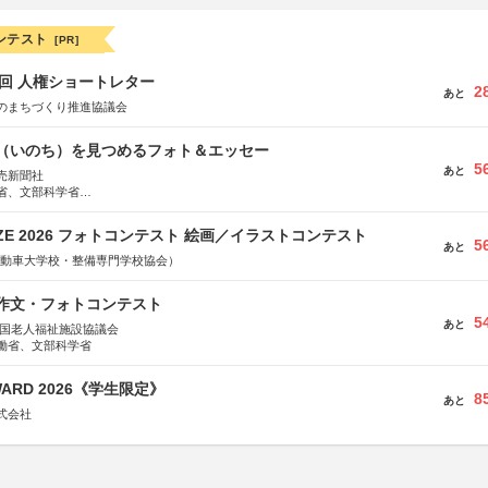
ンテスト
[PR]
5回 人権ショートレター
2
あと
のまちづくり推進協議会
命（いのち）を見つめるフォト＆エッセー
5
あと
売新聞社
省、文部科学省
日動火災保険株式会社、東京海上日動あんしん生命保険株式会社
RIZE 2026 フォトコンテスト 絵画／イラストコンテスト
5
あと
国自動車大学校・整備専門学校協会）
護作文・フォトコンテスト
5
あと
全国老人福祉施設協議会
働省、文部科学省
WARD 2026《学生限定》
8
あと
式会社