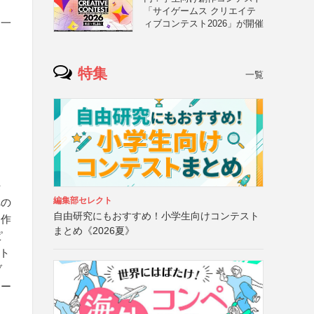
「サイゲームス クリエイテ
、一
ィブコンテスト2026」が開催
特集
一覧
任
編集部セレクト
への
自由研究にもおすすめ！小学生向けコンテスト
・作
まとめ《2026夏》
ピ
ット
ブ
モー
・