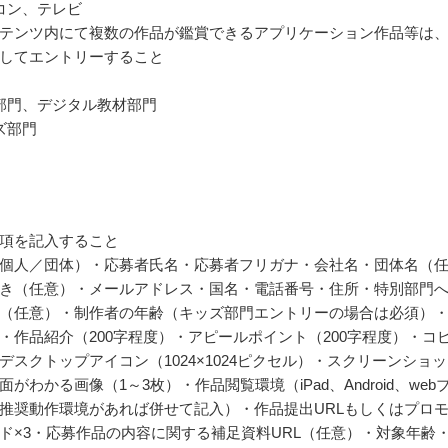
コン、テレビ
テンツ内にて複数の作品が鑑賞できるアプリケーション作品等は
してエントリーすること
部門、デジタル教材部門
ズ部門
項を記入すること
個人／団体）・応募者氏名・応募者フリガナ・会社名・団体名（
き（任意）・メールアドレス・国名・電話番号・住所・特別部門
（任意）・制作者の年齢（キッズ部門エントリーの場合は必須）
・作品紹介（200字程度）・アピールポイント（200字程度）・コ
デスクトップアイコン（1024×1024ピクセル）・スクリーンショ
がわかる画像（1～3枚）・作品閲覧環境（iPad、Android、web
推奨動作環境があれば併せて記入）・作品提出URLもしくはプロ
ド×3・応募作品の内容に関する補足資料URL（任意）・対象年齢