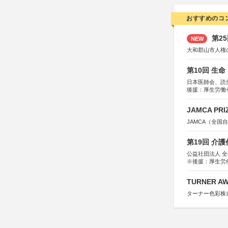
おすすめのコ
第2
NEW
大和郡山市人権
第10回 生
日本医師会、読
後援：厚生労働
協賛：東京海上
JAMCA P
JAMCA（全
第19回 介
公益社団法人 
※後援：厚生労
TURNER A
ターナー色彩株