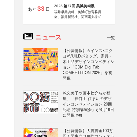
2026 第37回 美浜美術展
33
あと
日
福井県美浜町、美浜町教育委員
会、福井新聞社、関西電力株式会
社
ニュース
一覧
【公募情報】カインズ×コク
ヨ×VUILDがタッグ、家具・
木工品デザインコンペティシ
ョン「CDM Digi Fab
COMPETITION 2026」を初
開催
乾久美子や藤本壮介らが登
壇、「長谷工 住まいのデザ
インコンペティション 20回
記念 特別講演会」が8月19日
に開催
[PR]
【公募情報】大賞賞金100万
円！学生向け創作コンテスト