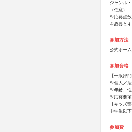
ジャンル・
（任意）
※応募点数
を必要とす
参加方法
公式ホーム
参加資格
【一般部門
※個人／法
※年齢、性
※応募要項
【キッズ部
中学生以下
参加費