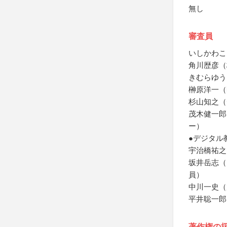
無し
審査員
いしかわこ
角川歴彦（
きむらゆう
榊原洋一（
杉山知之（
茂木健一郎
ー）
●デジタル
宇治橋祐之
坂井岳志（
員）
中川一史（
平井聡一郎
著作権の