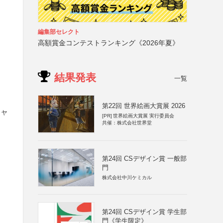
編集部セレクト
高額賞金コンテストランキング《2026年夏》
結果発表
一覧
第22回 世界絵画大賞展 2026
チャ
[PR]
世界絵画大賞展 実行委員会
共催：株式会社世界堂
第24回 CSデザイン賞 一般部
門
株式会社中川ケミカル
第24回 CSデザイン賞 学生部
門《学生限定》