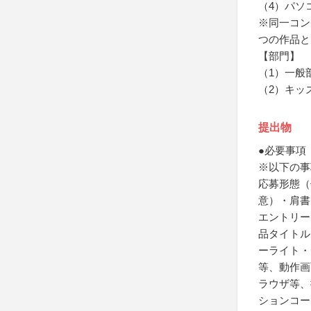
（4）パソ
※同一コン
つの作品と
【部門】
（1）一般
（2）キッ
提出物
●必要事項
※以下の事
応募形態（
意）・肩書
エントリー
品タイトル
ーライト・
等、動作画面
ラウザ等、
ションコー