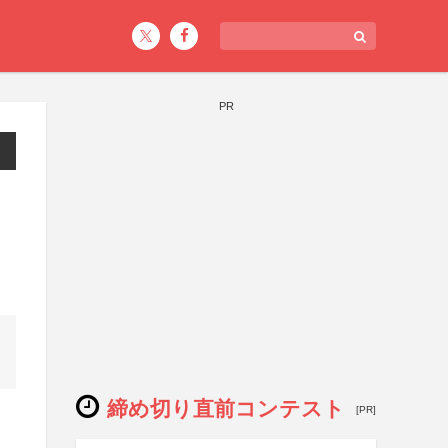
PR
締め切り直前コンテスト
[PR]