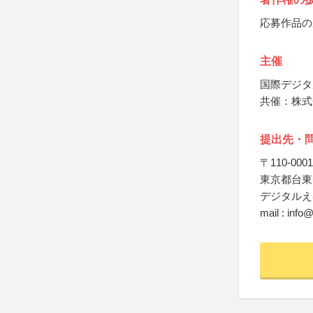
応募作品の
主催
国際デジタ
共催：株式
提出先・
〒110-0001
東京都台東区
デジタルえ
mail : info