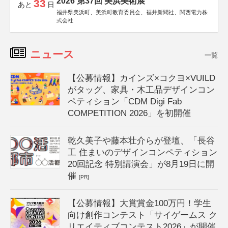
2026 第37回 美浜美術展
33
あと
日
福井県美浜町、美浜町教育委員会、福井新聞社、関西電力株
式会社
ニュース
一覧
【公募情報】カインズ×コクヨ×VUILD
がタッグ、家具・木工品デザインコン
ペティション「CDM Digi Fab
COMPETITION 2026」を初開催
乾久美子や藤本壮介らが登壇、「長谷
工 住まいのデザインコンペティション
20回記念 特別講演会」が8月19日に開
催
[PR]
【公募情報】大賞賞金100万円！学生
向け創作コンテスト「サイゲームス ク
リエイティブコンテスト2026」が開催