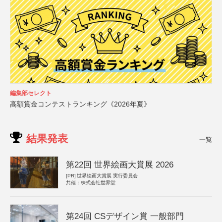
編集部セレクト
高額賞金コンテストランキング《2026年夏》
結果発表
一覧
第22回 世界絵画大賞展 2026
[PR]
世界絵画大賞展 実行委員会
共催：株式会社世界堂
第24回 CSデザイン賞 一般部門