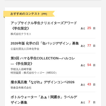
おすすめのコンテスト
[PR]
アップサイクル学生クリエイターズアワード
25
《学生限定》
あと
日
株式会社テラモト
2026年版 化学の日「缶バッジデザイン」募集
77
あと
日
公益社団法人日本化学会
第3回 ハマる学生COLLECTION―ハルコレ
―《学生限定》
54
あと
日
学校法人岩崎学園
特別協賛：株式会社ウィゴー（WEGO）
撥水風呂敷『ながれ』デザインコンペ2026
43
あと
日
朝倉染布株式会社
ボトルウォーター「あぁ！関露水」ラベルデ
7
ザイン募集
あと
日