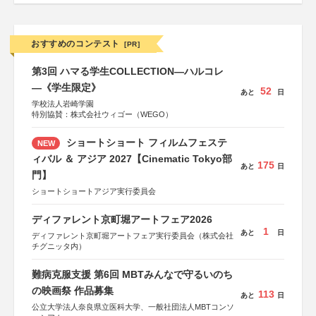
おすすめのコンテスト
[PR]
第3回 ハマる学生COLLECTION―ハルコレ
―《学生限定》
52
あと
日
学校法人岩崎学園
特別協賛：株式会社ウィゴー（WEGO）
ショートショート フィルムフェステ
NEW
ィバル ＆ アジア 2027【Cinematic Tokyo部
175
あと
日
門】
ショートショートアジア実行委員会
ディファレント京町堀アートフェア2026
1
あと
日
ディファレント京町堀アートフェア実行委員会（株式会社
チグニッタ内）
難病克服支援 第6回 MBTみんなで守るいのち
の映画祭 作品募集
113
あと
日
公立大学法人奈良県立医科大学、一般社団法人MBTコンソ