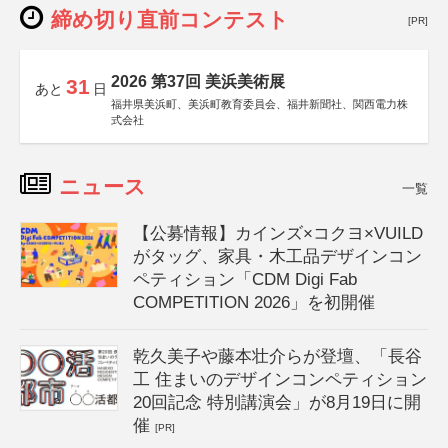
締め切り直前コンテスト
[PR]
2026 第37回 美浜美術展
31
あと
日
福井県美浜町、美浜町教育委員会、福井新聞社、関西電力株
式会社
ニュース
一覧
【公募情報】カインズ×コクヨ×VUILD
がタッグ、家具・木工品デザインコン
ペティション「CDM Digi Fab
COMPETITION 2026」を初開催
乾久美子や藤本壮介らが登壇、「長谷
工 住まいのデザインコンペティション
20回記念 特別講演会」が8月19日に開
催
[PR]