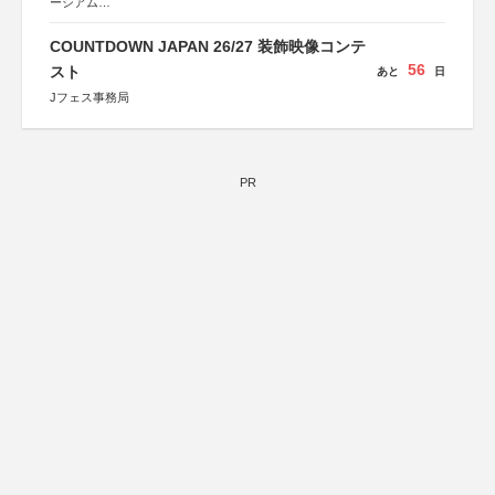
ーシアム
協力：読売新聞社
COUNTDOWN JAPAN 26/27 装飾映像コンテ
後援：厚生労働省
56
文部科学省
スト
あと
日
奈良県
Jフェス事務局
日本経済団体連合会
関西経済連合会
「“よい仕事おこし”フェア」実行委員会
関西文化学術研究都市推進機構
東京難病団体連絡協議会
PR