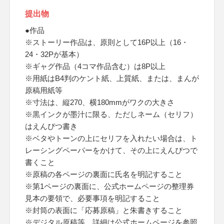
提出物
●作品
※ストーリー作品は、原則として16P以上（16・
24・32Pが基本）
※ギャグ作品（4コマ作品含む）は8P以上
※用紙はB4判のケント紙、上質紙、または、まんが
原稿用紙等
※寸法は、縦270、横180mmがワクの大きさ
※黒インクが墨汁に限る、ただしネーム（セリフ）
はえんぴつ書き
※ベタやトーンの上にセリフを入れたい場合は、ト
レーシングペーパーをかけて、その上にえんぴつで
書くこと
※原稿の各ページの裏面に氏名を明記すること
※第1ページの裏面に、公式ホームページの整理券
見本の要領で、必要事項を明記すること
※封筒の表面に「応募原稿」と朱書きすること
※デジタル原稿等、詳細は公式ホームページを参照