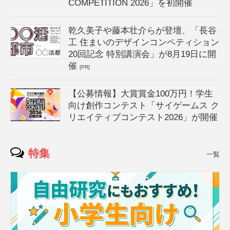
COMPETITION 2026」を初開催
乾久美子や藤本壮介らが登壇、「長谷
工 住まいのデザインコンペティション
20回記念 特別講演会」が8月19日に開
催
[PR]
【公募情報】大賞賞金100万円！学生
向け創作コンテスト「サイゲームス ク
リエイティブコンテスト2026」が開催
特集
一覧