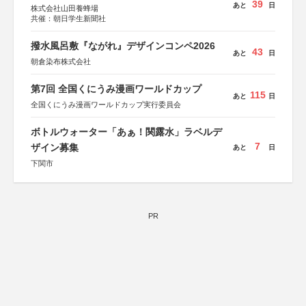
39
あと
日
株式会社山田養蜂場
共催：朝日学生新聞社
撥水風呂敷『ながれ』デザインコンペ2026
43
あと
日
朝倉染布株式会社
第7回 全国くにうみ漫画ワールドカップ
115
あと
日
全国くにうみ漫画ワールドカップ実行委員会
ボトルウォーター「あぁ！関露水」ラベルデ
7
ザイン募集
あと
日
下関市
PR