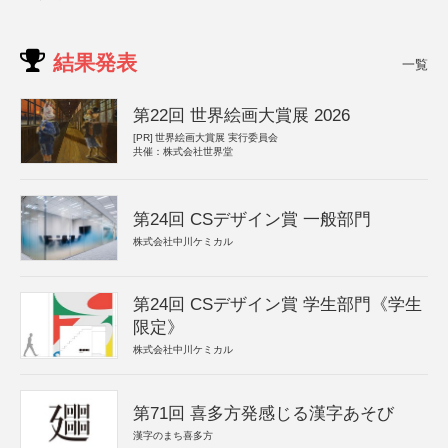
結果発表
一覧
第22回 世界絵画大賞展 2026
[PR]
世界絵画大賞展 実行委員会
共催：株式会社世界堂
第24回 CSデザイン賞 一般部門
株式会社中川ケミカル
第24回 CSデザイン賞 学生部門《学生
限定》
株式会社中川ケミカル
第71回 喜多方発感じる漢字あそび
漢字のまち喜多方