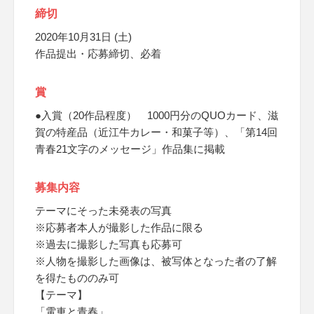
締切
2020年10月31日 (土)
作品提出・応募締切、必着
賞
●入賞（20作品程度） 1000円分のQUOカード、滋
賀の特産品（近江牛カレー・和菓子等）、「第14回
青春21文字のメッセージ」作品集に掲載
募集内容
テーマにそった未発表の写真
※応募者本人が撮影した作品に限る
※過去に撮影した写真も応募可
※人物を撮影した画像は、被写体となった者の了解
を得たもののみ可
【テーマ】
「電車と青春」