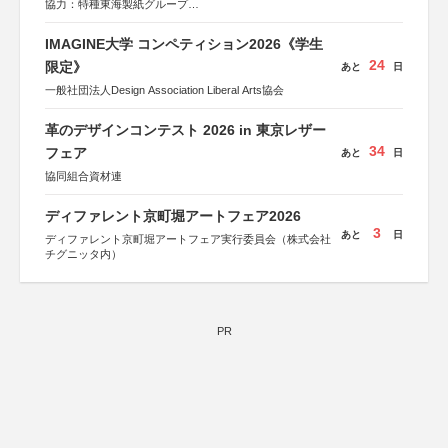
協力：特種東海製紙グループ
特別協賛：静岡県長泉町
IMAGINE大学 コンペティション2026《学生
24
限定》
あと
日
一般社団法人Design Association Liberal Arts協会
革のデザインコンテスト 2026 in 東京レザー
34
フェア
あと
日
協同組合資材連
ディファレント京町堀アートフェア2026
3
あと
日
ディファレント京町堀アートフェア実行委員会（株式会社
チグニッタ内）
PR