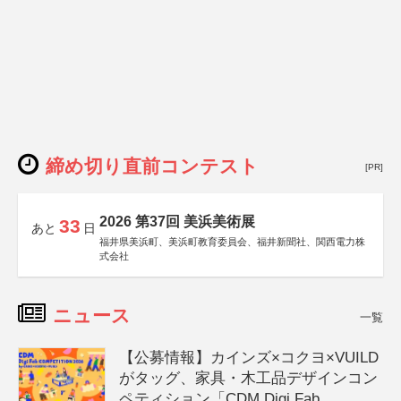
締め切り直前コンテスト
[PR]
2026 第37回 美浜美術展
33
あと
日
福井県美浜町、美浜町教育委員会、福井新聞社、関西電力株
式会社
ニュース
一覧
【公募情報】カインズ×コクヨ×VUILD
がタッグ、家具・木工品デザインコン
ペティション「CDM Digi Fab