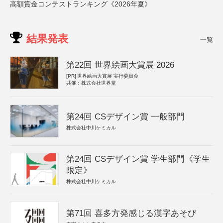
高額賞金コンテストランキング《2026年夏》
結果発表
一覧
第22回 世界絵画大賞展 2026
[PR]
世界絵画大賞展 実行委員会
共催：株式会社世界堂
第24回 CSデザイン賞 一般部門
株式会社中川ケミカル
第24回 CSデザイン賞 学生部門《学生
限定》
株式会社中川ケミカル
第71回 喜多方発感じる漢字あそび