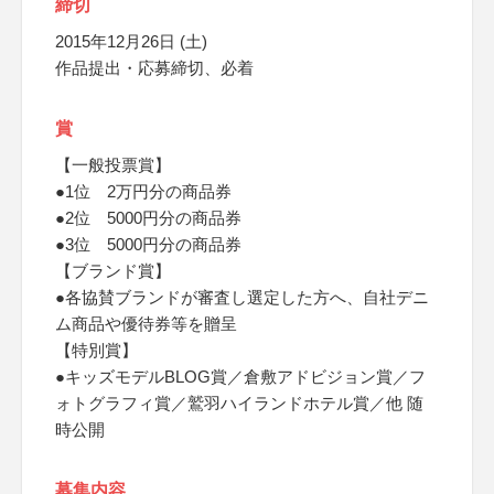
締切
2015年12月26日 (土)
作品提出・応募締切、必着
賞
【一般投票賞】
●1位 2万円分の商品券
●2位 5000円分の商品券
●3位 5000円分の商品券
【ブランド賞】
●各協賛ブランドが審査し選定した方へ、自社デニ
ム商品や優待券等を贈呈
【特別賞】
●キッズモデルBLOG賞／倉敷アドビジョン賞／フ
ォトグラフィ賞／鷲羽ハイランドホテル賞／他 随
時公開
募集内容