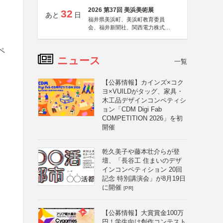
2026 第37回 美浜美術展
32
あと
日
福井県美浜町、美浜町教育委員
会、福井新聞社、関西電力株式会
社
ペ
ニュース
一覧
【公募情報】カインズ×コク
ヨ×VUILDがタッグ、家具・
木工品デザインコンペティシ
ョン「CDM Digi Fab
COMPETITION 2026」を初
開催
乾久美子や藤本壮介らが登
壇、「長谷工 住まいのデザ
インコンペティション 20回
記念 特別講演会」が8月19日
に開催
[PR]
【公募情報】大賞賞金100万
円！学生向け創作コンテスト