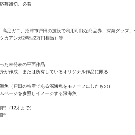
応募締切、必着
 高足ガニ、沼津市戸田の施設で利用可能な商品券、深海グッズ、
タカアシガ2料理2万円相当）等
った未発表の平面作品
身が作成、または所有しているオリジナル作品に限る
海魚（戸田の特産である深海魚をモチーフにしたもの）
ムページを参照しイメージする深海魚
部門（12才まで）
部門