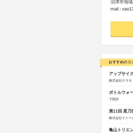
沼津市地域
mail : sao
おすすめのコ
アップサイ
株式会社テラモ
ボトルウォ
下関市
第11回 星
株式会社ドトー
亀山トリエンナ