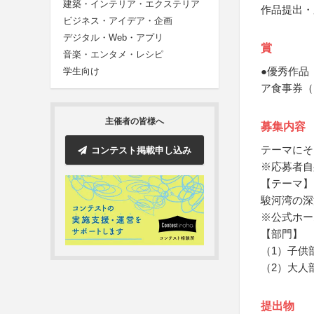
建築・インテリア・エクステリア
作品提出・
ビジネス・アイデア・企画
デジタル・Web・アプリ
賞
音楽・エンタメ・レシピ
●優秀作品
学生向け
ア食事券（
主催者の皆様へ
募集内容
テーマにそ
コンテスト掲載申し込み
※応募者自
【テーマ】
駿河湾の深
※公式ホー
【部門】
（1）子供
（2）大人
提出物