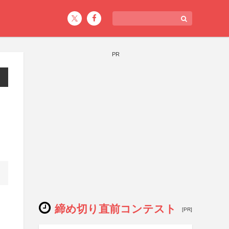
PR
締め切り直前コンテスト
[PR]