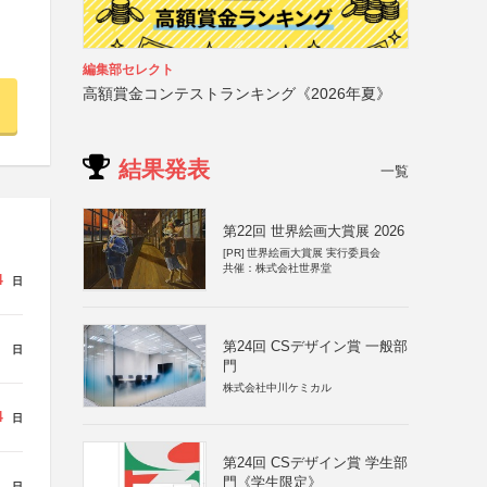
編集部セレクト
高額賞金コンテストランキング《2026年夏》
結果発表
一覧
第22回 世界絵画大賞展 2026
[PR]
世界絵画大賞展 実行委員会
共催：株式会社世界堂
4
日
第24回 CSデザイン賞 一般部
日
門
株式会社中川ケミカル
4
日
第24回 CSデザイン賞 学生部
門《学生限定》
日