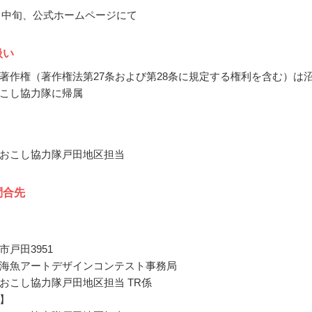
10月中旬、公式ホームページにて
扱い
著作権（著作権法第27条および第28条に規定する権利を含む）は
こし協力隊に帰属
おこし協力隊戸田地区担当
問合先
戸田3951
海魚アートデザインコンテスト事務局
おこし協力隊戸田地区担当 TR係
】