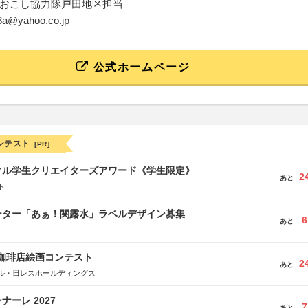
おこし協力隊戸田地区担当
13a@yahoo.co.jp
公式ホームページ
ンテスト
[PR]
クル学生クリエイターズアワード《学生限定》
2
あと
ト
ーター「あぁ！関露水」ラベルデザイン募集
6
あと
乃珈琲店絵画コンテスト
2
あと
ル・日レスホールディングス
ーレ 2027
7
あと