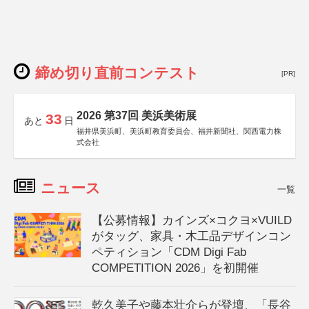
締め切り直前コンテスト
[PR]
2026 第37回 美浜美術展
33
あと
日
福井県美浜町、美浜町教育委員会、福井新聞社、関西電力株
式会社
ニュース
一覧
【公募情報】カインズ×コクヨ×VUILD
がタッグ、家具・木工品デザインコン
ペティション「CDM Digi Fab
COMPETITION 2026」を初開催
乾久美子や藤本壮介らが登壇、「長谷