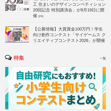
工 住まいのデザインコンペティション
20回記念 特別講演会」が8月19日に開
催
[PR]
【公募情報】大賞賞金100万円！学生
向け創作コンテスト「サイゲームス ク
リエイティブコンテスト2026」が開催
特集
一覧