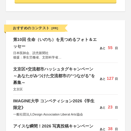
おすすめのコンテスト
[PR]
第10回 生命（いのち）を見つめるフォト＆エ
ッセー
55
あと
日
日本医師会、読売新聞社
後援：厚生労働省、文部科学省
協賛：東京海上日動火災保険株式会社、東京海上日動あん
しん生命保険株式会社
文京区×交流都市ハッシュタグキャンペーン
～あなたがみつけた交流都市の“つながる”を
127
あと
日
募集～
文京区
IMAGINE大学 コンペティション2026《学生
23
限定》
あと
日
一般社団法人Design Association Liberal Arts協会
アイスな瞬間！2026 写真投稿キャンペーン
38
あと
日