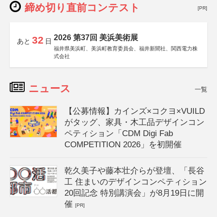
締め切り直前コンテスト
[PR]
2026 第37回 美浜美術展
32
あと
日
福井県美浜町、美浜町教育委員会、福井新聞社、関西電力株
式会社
ニュース
一覧
【公募情報】カインズ×コクヨ×VUILD
がタッグ、家具・木工品デザインコン
ペティション「CDM Digi Fab
COMPETITION 2026」を初開催
乾久美子や藤本壮介らが登壇、「長谷
工 住まいのデザインコンペティション
20回記念 特別講演会」が8月19日に開
催
[PR]