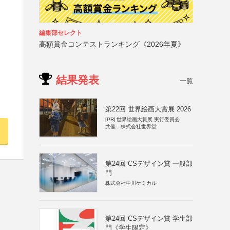
編集部セレクト
高額賞金コンテストランキング《2026年夏》
結果発表
一覧
第22回 世界絵画大賞展 2026
[PR]
世界絵画大賞展 実行委員会
共催：株式会社世界堂
第24回 CSデザイン賞 一般部
門
株式会社中川ケミカル
第24回 CSデザイン賞 学生部
門《学生限定》