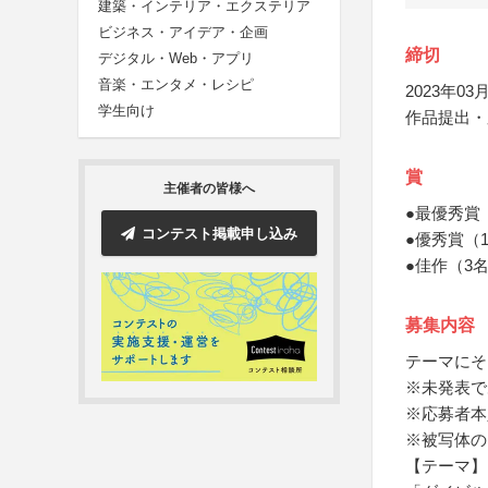
建築・インテリア・エクステリア
ビジネス・アイデア・企画
締切
デジタル・Web・アプリ
音楽・エンタメ・レシピ
2023年03月
学生向け
作品提出・
賞
主催者の皆様へ
●最優秀賞
コンテスト掲載申し込み
●優秀賞（
●佳作（3
募集内容
テーマにそ
※未発表で
※応募者本
※被写体の
【テーマ】