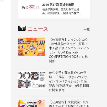
2026 第37回 美浜美術展
32
あと
日
福井県美浜町、美浜町教育委員
会、福井新聞社、関西電力株式会
社
ニュース
一覧
【公募情報】カインズ×コク
ヨ×VUILDがタッグ、家具・
木工品デザインコンペティシ
ョン「CDM Digi Fab
COMPETITION 2026」を初
開催
乾久美子や藤本壮介らが登
壇、「長谷工 住まいのデザ
インコンペティション 20回
記念 特別講演会」が8月19日
に開催
[PR]
【公募情報】大賞賞金100万
円！学生向け創作コンテスト