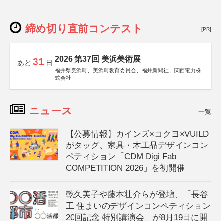
締め切り直前コンテスト
[PR]
2026 第37回 美浜美術展
31
あと
日
福井県美浜町、美浜町教育委員会、福井新聞社、関西電力株
式会社
ニュース
一覧
【公募情報】カインズ×コクヨ×VUILD
がタッグ、家具・木工品デザインコン
ペティション「CDM Digi Fab
COMPETITION 2026」を初開催
乾久美子や藤本壮介らが登壇、「長谷
工 住まいのデザインコンペティション
20回記念 特別講演会」が8月19日に開