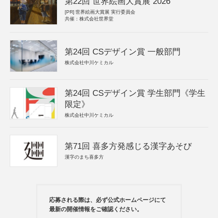
第22回 世界絵画大賞展 2026
[PR]
世界絵画大賞展 実行委員会
共催：株式会社世界堂
第24回 CSデザイン賞 一般部門
株式会社中川ケミカル
第24回 CSデザイン賞 学生部門《学生
限定》
株式会社中川ケミカル
第71回 喜多方発感じる漢字あそび
漢字のまち喜多方
応募される際は、必ず公式ホームページにて
最新の開催情報をご確認ください。