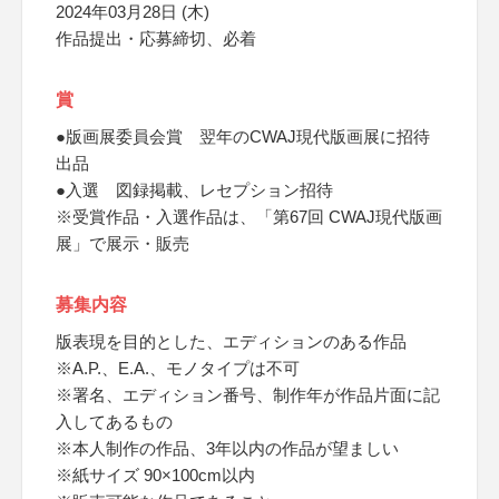
2024年03月28日 (木)
作品提出・応募締切、必着
賞
●版画展委員会賞 翌年のCWAJ現代版画展に招待
出品
●入選 図録掲載、レセプション招待
※受賞作品・入選作品は、「第67回 CWAJ現代版画
展」で展示・販売
募集内容
版表現を目的とした、エディションのある作品
※A.P.、E.A.、モノタイプは不可
※署名、エディション番号、制作年が作品片面に記
入してあるもの
※本人制作の作品、3年以内の作品が望ましい
※紙サイズ 90×100cm以内