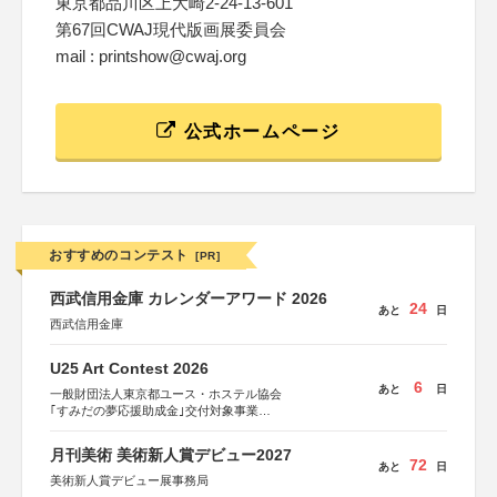
東京都品川区上大崎2-24-13-601
第67回CWAJ現代版画展委員会
mail : printshow@cwaj.org
公式ホームページ
おすすめのコンテスト
[PR]
西武信用金庫 カレンダーアワード 2026
24
あと
日
西武信用金庫
U25 Art Contest 2026
6
あと
日
一般財団法人東京都ユース・ホステル協会
｢すみだの夢応援助成金｣交付対象事業
すみだ五彩の芸術祭 連携企画
月刊美術 美術新人賞デビュー2027
72
あと
日
美術新人賞デビュー展事務局