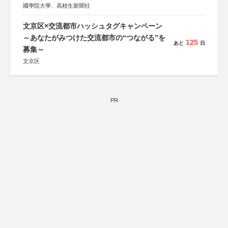
國學院大學、高校生新聞社
文京区×交流都市ハッシュタグキャンペーン
～あなたがみつけた交流都市の“つながる”を
125
あと
日
募集～
文京区
PR