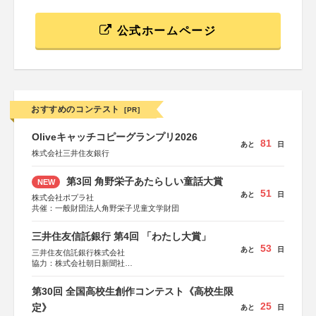
公式ホームページ
おすすめのコンテスト
[PR]
Oliveキャッチコピーグランプリ2026
81
あと
日
株式会社三井住友銀行
第3回 角野栄子あたらしい童話大賞
NEW
51
あと
日
株式会社ポプラ社
共催：一般財団法人角野栄子児童文学財団
三井住友信託銀行 第4回 「わたし大賞」
53
あと
日
三井住友信託銀行株式会社
協力：株式会社朝日新聞社
後援：日本郵便株式会社
第30回 全国高校生創作コンテスト《高校生限
25
定》
あと
日