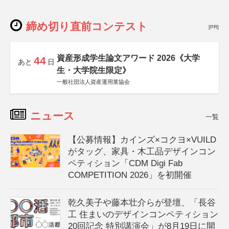
締め切り直前コンテスト
[PR]
資産形成学生論文アワード 2026《大学
44
あと
日
生・大学院生限定》
一般社団法人資産運用業協会
ニュース
一覧
【公募情報】カインズ×コクヨ×VUILD
がタッグ、家具・木工品デザインコン
ペティション「CDM Digi Fab
COMPETITION 2026」を初開催
乾久美子や藤本壮介らが登壇、「長谷
工 住まいのデザインコンペティション
20回記念 特別講演会」が8月19日に開