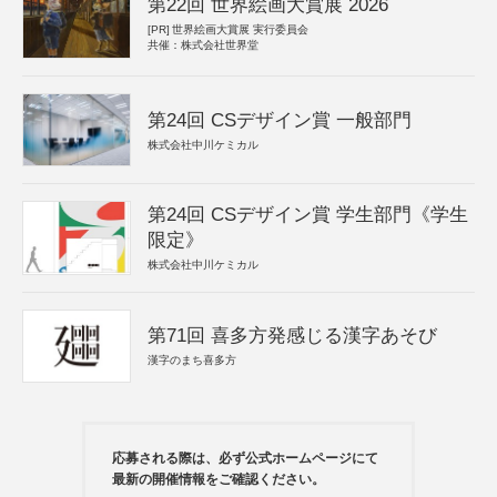
第22回 世界絵画大賞展 2026
[PR]
世界絵画大賞展 実行委員会
共催：株式会社世界堂
第24回 CSデザイン賞 一般部門
株式会社中川ケミカル
第24回 CSデザイン賞 学生部門《学生
限定》
株式会社中川ケミカル
第71回 喜多方発感じる漢字あそび
漢字のまち喜多方
応募される際は、必ず公式ホームページにて
最新の開催情報をご確認ください。