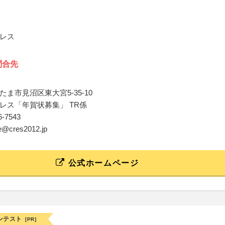
レス
問合先
ま市見沼区東大宮5-35-10
レス「年賀状募集」 TR係
86-7543
pe@cres2012.jp
公式ホームページ
ンテスト
[PR]