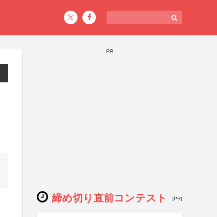
PR
締め切り直前コンテスト
[PR]