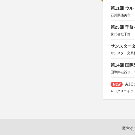
第11回 ウ
石川県能美市
第23回 千
株式会社千修
サンスター文
サンスター文具
第14回 国
国際陶磁器フェ
AJC
NEW
AJCクリエイ
運営会