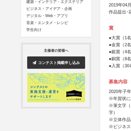
建築・インテリア・エクステリア
2019年04月
ビジネス・アイデア・企画
作品提出･
デジタル・Web・アプリ
音楽・エンタメ・レシピ
賞
学生向け
●大賞（1
●金賞（2
主催者の皆様へ
●銀賞（4
●銅賞（8名
コンテスト掲載申し込み
●入賞（30
募集内容
2020年
※年賀状に
※筆文字（
字）
※立体作品
※ビジネス