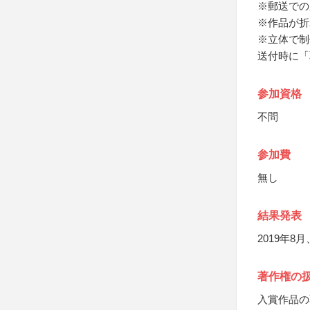
※郵送での
※作品が折
※立体で制
送付時に「
参加資格
不問
参加費
無し
結果発表
2019年
著作権の
入賞作品の