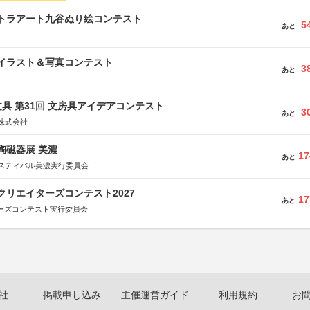
ルトラアート九谷ぬり絵コンテスト
5
あと
修イラスト＆写真コンテスト
3
あと
具 第31回 文房具アイデアコンテスト
3
あと
株式会社
際陶磁器展 美濃
17
あと
スティバル美濃実行委員会
クリエイターズコンテスト2027
17
あと
ターズコンテスト実行委員会
社
掲載申し込み
主催運営ガイド
利用規約
お