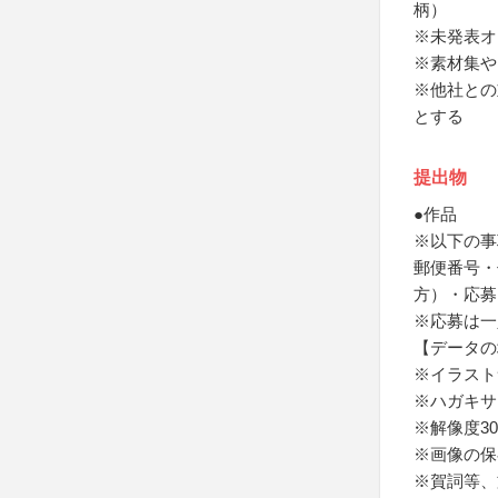
柄）
※未発表オ
※素材集や
※他社との
とする
提出物
●作品
※以下の事
郵便番号・
方）・応募
※応募は一
【データの
※イラストサ
※ハガキサ
※解像度30
※画像の保存
※賀詞等、