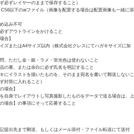
ず必ずレイヤーのままで保存すること）
trator CS6以下のaiファイル（画像を配置する場合は配置画像も一緒に
め込み不可
必ずアウトラインをかけること
場合】
イズまたはA4サイズ以内（株式会社クレスにてハガキサイズに加
問、ただし金・銀・ラメ・蛍光色は使わないこと
品の裏、または余白に必ず氏名を明記すること
キにイラストを描いたものを、そのまま宛名を書いて郵送しない
ず封筒に入れること）
の場合】
を自身でレイアウトし写真撮影したものをデータで送る場合は、
の場合】の事項にそって応募すること
記提出先まで郵送、もしくはメール添付・ファイル転送にて送付