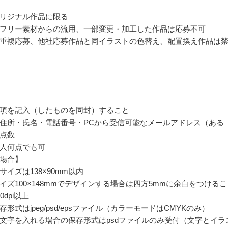
リジナル作品に限る
フリー素材からの流用、一部変更・加工した作品は応募不可
重複応募、他社応募作品と同イラストの色替え、配置換え作品は
項を記入（したものを同封）すること
住所・氏名・電話番号・PCから受信可能なメールアドレス（ある
点数
人何点でも可
場合】
イズは138×90mm以内
イズ100×148mmでデザインする場合は四方5mmに余白をつけるこ
0dpi以上
形式はjpeg/psd/epsファイル（カラーモードはCMYKのみ）
文字を入れる場合の保存形式はpsdファイルのみ受付（文字とイラ