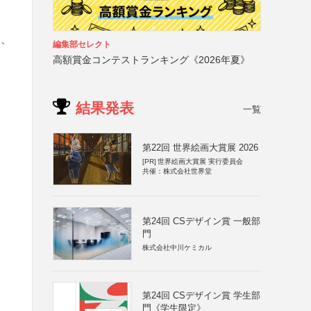
と
し、
編集部セレクト
高額賞金コンテストランキング《2026年夏》
結果発表
一覧
第22回 世界絵画大賞展 2026
[PR]
世界絵画大賞展 実行委員会
共催：株式会社世界堂
第24回 CSデザイン賞 一般部
門
株式会社中川ケミカル
第24回 CSデザイン賞 学生部
門《学生限定》