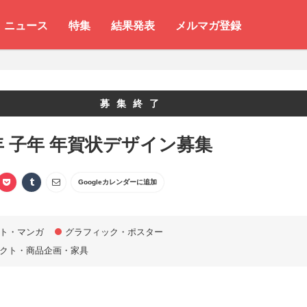
ニュース
特集
結果発表
メルマガ登録
募集終了
0年 子年 年賀状デザイン募集
Googleカレンダーに追加
ト・マンガ
グラフィック・ポスター
クト・商品企画・家具