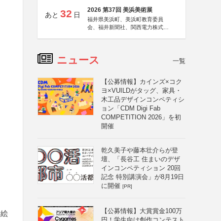
2026 第37回 美浜美術展
32
あと
日
福井県美浜町、美浜町教育委員
会、福井新聞社、関西電力株式会
社
ニュース
一覧
【公募情報】カインズ×コク
ヨ×VUILDがタッグ、家具・
木工品デザインコンペティシ
ョン「CDM Digi Fab
COMPETITION 2026」を初
開催
乾久美子や藤本壮介らが登
壇、「長谷工 住まいのデザ
インコンペティション 20回
記念 特別講演会」が8月19日
文
に開催
[PR]
【公募情報】大賞賞金100万
る絵
円！学生向け創作コンテスト