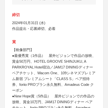
締切
2024年01月31日 (水)
作品提出・応募締切、必着
賞
【映像部門】
●最優秀賞（1作品） 屋外ビジョンで作品の放映、
賞金50万円、HOTEL GROOVE SHINJUKU, A
PARKROYAL Hotel宿泊／JAM17 DININGディナー
ペアチケット、Wacom One、109シネマズプレミア
ム新宿 プレミアムシート「CLASS S」ペア招待
券、foriio PROプラン永久無料、Amadeus Code ク
ーポン
●New Hope賞（5作品） 屋外ビジョンでの作品の
放映、賞金10万円、JAM17 DININGディナー ペア
チケット、foriio PROプラン永久無料、Amadeus