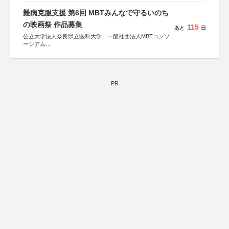
難病克服支援 第6回 MBTみんなで守るいのち
の映画祭 作品募集
115
あと
日
公立大学法人奈良県立医科大学、一般社団法人MBTコンソ
ーシアム
協力：読売新聞社
後援：厚生労働省
文部科学省
奈良県
PR
日本経済団体連合会
関西経済連合会
「“よい仕事おこし”フェア」実行委員会
関西文化学術研究都市推進機構
東京難病団体連絡協議会