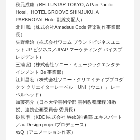
秋元成康（BELLUSTAR TOKYO, A Pan Pacific
Hotel、HOTEL GROOVE SHINJUKU, A
PARKROYAL Hotel 副総支配人）
北川 暁（株式会社Amadeus Code 音楽制作事業部
長）
矢野幸治（株式会社ワコム ブランドビジネスユニ
ット JP ビジネス／JPAP マーケティング バイスプ
レジデント）
三浦 紹（株式会社ソニー・ミュージックエンタテ
インメント Be 事業部）
江川昌宏（株式会社ソニー・クリエイティブプロダ
クツ クリエイターレーベル「UNI（ウニ）」 レー
ベルヘッド）
加藤亮介（日本大学芸術学部 芸術教養課程 准教
授、連携企画委員会 委員長）
砂原 哲（KDDI株式会社 Web3推進部 エキスパート
／au Design projectプロデュース）
ぬQ（アニメーション作家）