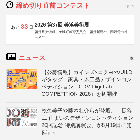
締め切り直前コンテスト
[PR]
2026 第37回 美浜美術展
33
あと
日
福井県美浜町、美浜町教育委員会、福井新聞社、関西電力株
式会社
ニュース
一覧
【公募情報】カインズ×コクヨ×VUILD
がタッグ、家具・木工品デザインコン
ペティション「CDM Digi Fab
COMPETITION 2026」を初開催
乾久美子や藤本壮介らが登壇、「長谷
工 住まいのデザインコンペティション
20回記念 特別講演会」が8月19日に開
催
[PR]