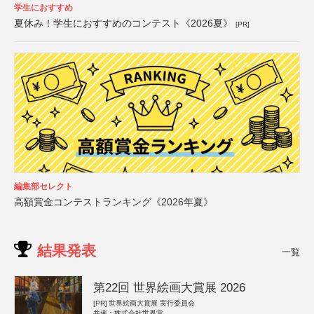
学生におすすめ
夏休み！学生におすすめのコンテスト《2026夏》
[PR]
編集部セレクト
高額賞金コンテストランキング《2026年夏》
結果発表
一覧
第22回 世界絵画大賞展 2026
[PR]
世界絵画大賞展 実行委員会
共催：株式会社世界堂