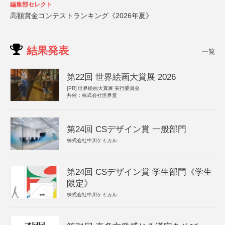
編集部セレクト
高額賞金コンテストランキング《2026年夏》
結果発表
一覧
第22回 世界絵画大賞展 2026
[PR]
世界絵画大賞展 実行委員会
共催：株式会社世界堂
第24回 CSデザイン賞 一般部門
株式会社中川ケミカル
第24回 CSデザイン賞 学生部門《学生
限定》
株式会社中川ケミカル