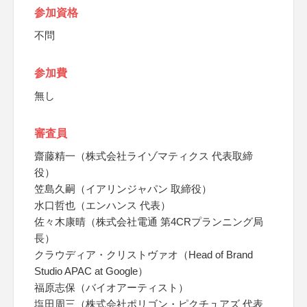
参加資格
不問
参加費
無し
審査員
齋藤精一（株式会社ライゾマティクス 代表取締
役）
笠島久嗣（イアリンジャパン 取締役）
水口哲也（エンハンス 代表）
佐々木康晴（株式会社電通 第4CRプランニング局
長）
クラウディア・クリストヴァオ（Head of Brand
Studio APAC at Google）
福原志保（バイオアーティスト）
塩田周三（株式会社ポリゴン・ピクチュアズ 代表