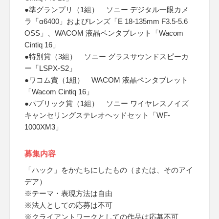
●準グランプリ（1組） ソニー デジタル一眼カメ
ラ「α6400」およびレンズ「E 18-135mm F3.5-5.6
OSS」、WACOM 液晶ペンタブレット「Wacom
Cintiq 16」
●特別賞（3組） ソニー グラスサウンドスピーカ
ー「LSPX-S2」
●ワコム賞（1組） WACOM 液晶ペンタブレット
「Wacom Cintiq 16」
●パブリック賞（1組） ソニー ワイヤレスノイズ
キャンセリングステレオヘッドセット「WF-
1000XM3」
募集内容
「ハック」をかたちにしたもの（または、そのアイ
デア）
※テーマ・表現方法は自由
※法人としての応募は不可
※クライアントワークとしての作品は応募不可