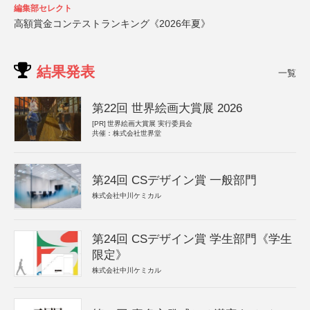
編集部セレクト
高額賞金コンテストランキング《2026年夏》
結果発表
一覧
第22回 世界絵画大賞展 2026
[PR]
世界絵画大賞展 実行委員会
共催：株式会社世界堂
第24回 CSデザイン賞 一般部門
株式会社中川ケミカル
第24回 CSデザイン賞 学生部門《学生
限定》
株式会社中川ケミカル