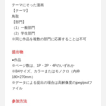
テーマにそった漫画
【テーマ】
鳥取
【部門】
（1）一般部門
（2）学生部門
※同じ作品を複数の部門に応募することは不可
提出物
●作品
※ページ数は、1P・2P・4Pのいずれか
※B4サイズ、カラーまたはモノクロ（内枠
180×270mm）
※データによる提出の場合は高解像度のjpeg/psdフ
ァイル
参加方法