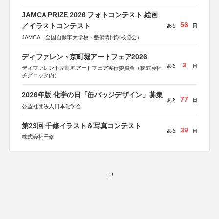
JAMCA PRIZE 2026 フォトコンテスト 絵画
56
／イラストコンテスト
あと
日
JAMCA（全国自動車大学校・整備専門学校協会）
ディファレント京町堀アートフェア2026
3
あと
日
ディファレント京町堀アートフェア実行委員会（株式会社
チグニッタ内）
2026年版 化学の日「缶バッジデザイン」募集
77
あと
日
公益社団法人日本化学会
第23回 千修イラスト＆写真コンテスト
39
あと
日
株式会社千修
PR