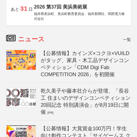
2026 第37回 美浜美術展
31
あと
日
福井県美浜町、美浜町教育委員会、福井新聞社、関西電力株
式会社
ニュース
一覧
【公募情報】カインズ×コクヨ×VUILD
がタッグ、家具・木工品デザインコン
ペティション「CDM Digi Fab
COMPETITION 2026」を初開催
乾久美子や藤本壮介らが登壇、「長谷
工 住まいのデザインコンペティション
20回記念 特別講演会」が8月19日に開
催
[PR]
【公募情報】大賞賞金100万円！学生
向け創作コンテスト「サイゲームス ク