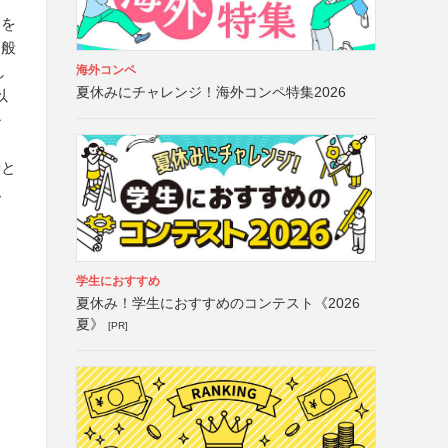
名を
一般
海外コンペ
し
夏休みにチャレンジ！海外コンペ特集2026
以
ル
者と
認
学生におすすめ
夏休み！学生におすすめのコンテスト《2026
夏》
[PR]