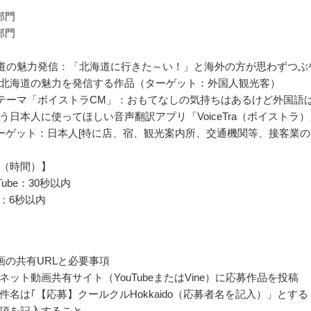
部門
部門
道の魅力発信：「北海道に行きた～い！」と海外の方が思わずつぶ
北海道の魅力を発信する作品（ターゲット：外国人観光客）
テーマ「ボイストラCM」：おもてなしの気持ちはあるけど外国語
う日本人に使ってほしい音声翻訳アプリ「VoiceTra（ボイストラ）
ーゲット：日本人[特に店、宿、観光案内所、交通機関等、接客業の
（時間）】
Tube：30秒以内
e：6秒以内
画の共有URLと必要事項
ネット動画共有サイト（YouTubeまたはVine）に応募作品を投稿
件名は｢【応募】クールクルHokkaido（応募者名を記入）」とする
項を記入すること