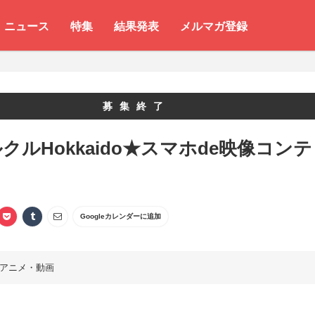
ニュース
特集
結果発表
メルマガ登録
募集終了
クルHokkaido★スマホde映像コンテ
Googleカレンダーに追加
アニメ・動画