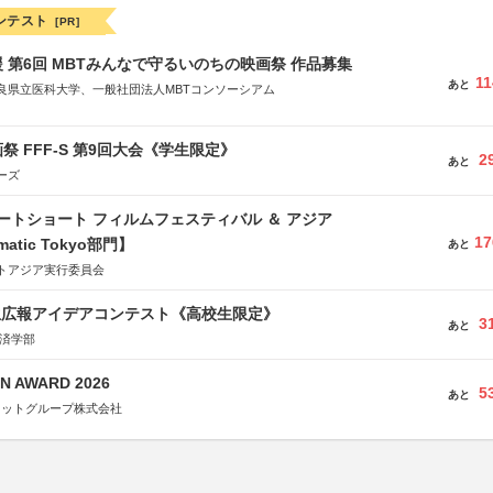
ンテスト
[PR]
 第6回 MBTみんなで守るいのちの映画祭 作品募集
11
あと
良県立医科大学、一般社団法人MBTコンソーシアム
社
省
祭 FFF-S 第9回大会《学生限定》
省
2
あと
ーズ
体連合会
合会
ートショート フィルムフェスティバル ＆ アジア
おこし”フェア」実行委員会
研究都市推進機構
17
matic Tokyo部門】
あと
体連絡協議会
トアジア実行委員会
生広報アイデアコンテスト《高校生限定》
3
あと
経済学部
N AWARD 2026
5
あと
ネットグループ株式会社