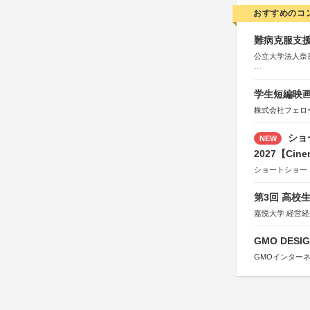
おすすめのコ
難病克服支援
公立大学法人奈
協力：読売新聞
後援：厚生労働
学生短編映画
文部科学
奈良県
株式会社フェロ
日本経済団
関西経済連
ショ
NEW
「“よい仕事
関西文化学術
2027【Cine
東京難病団
ショートショー
第3回 高校
嘉悦大学 経営
GMO DESIG
GMOインター