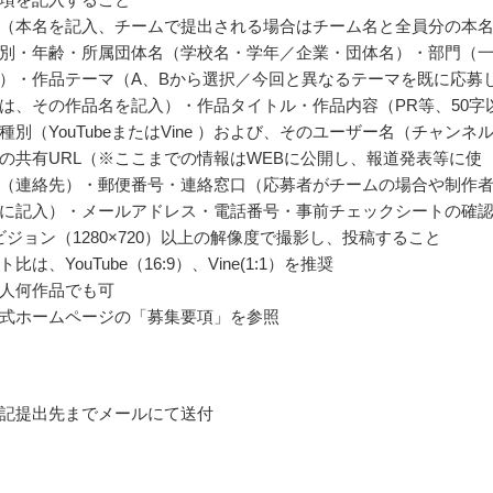
（本名を記入、チームで提出される場合はチーム名と全員分の本
別・年齢・所属団体名（学校名・学年／企業・団体名）・部門（
）・作品テーマ（A、Bから選択／今回と異なるテーマを既に応募
は、その作品名を記入）・作品タイトル・作品内容（PR等、50字
種別（YouTubeまたはVine ）および、そのユーザー名（チャンネ
の共有URL（※ここまでの情報はWEBに公開し、報道発表等に使
（連絡先）・郵便番号・連絡窓口（応募者がチームの場合や制作
に記入）・メールアドレス・電話番号・事前チェックシートの確
ビジョン（1280×720）以上の解像度で撮影し、投稿すること
は、YouTube（16:9）、Vine(1:1）を推奨
人何作品でも可
式ホームページの「募集要項」を参照
記提出先までメールにて送付