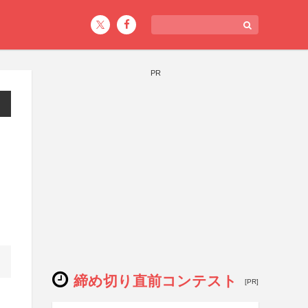
PR
締め切り直前コンテスト
[PR]