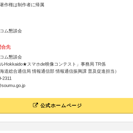
著作権は制作者に帰属
コム懇談会
問合先
コム懇談会
Hokkaido★スマホde映像コンテスト」事務局 TR係
海道総合通信局 情報通信部 情報通信振興課 普及促進担当）
09-2311
l@soumu.go.jp
公式ホームページ