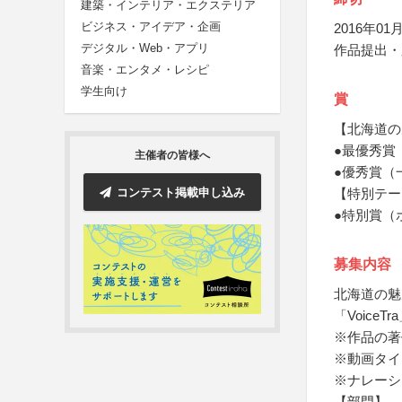
建築・インテリア・エクステリア
ビジネス・アイデア・企画
2016年01月
デジタル・Web・アプリ
作品提出・
音楽・エンタメ・レシピ
学生向け
賞
【北海道の
●最優秀賞
主催者の皆様へ
●優秀賞（
コンテスト掲載申し込み
【特別テー
●特別賞（
募集内容
北海道の魅
「VoiceT
※作品の著
※動画タイ
※ナレーシ
【部門】