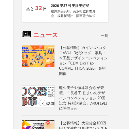
2026 第37回 美浜美術展
32
あと
日
福井県美浜町、美浜町教育委員
会、福井新聞社、関西電力株式会
社
ニュース
一覧
【公募情報】カインズ×コク
ヨ×VUILDがタッグ、家具・
木工品デザインコンペティシ
ョン「CDM Digi Fab
COMPETITION 2026」を初
開催
乾久美子や藤本壮介らが登
壇、「長谷工 住まいのデザ
インコンペティション 20回
記念 特別講演会」が8月19日
に開催
[PR]
【公募情報】大賞賞金100万
円！学生向け創作コンテスト