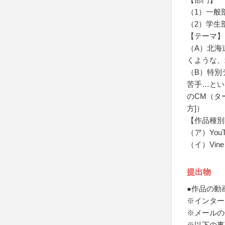
（1）一般
（2）学生
【テーマ】
（A）北海
くような、
（B）特別
苦手…とい
のCM（タ
方]）
【作品種別
（ア）You
（イ）Vin
提出物
●作品の動
※インター
※メールの
※以下の事