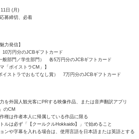
11日 (月)
応募締切、必着
魅力発信】
 10万円分のJCBギフトカード
一般部門／学生部門） 各5万円分のJCBギフトカード
マ「ボイストラCM」】
ボイストラでおもてなし賞） 7万円分のJCBギフトカード
力を外国人観光客にPRする映像作品、または音声翻訳アプリ
ra」のCM
作権は作者本人に帰属している作品に限る
トルは必ず「【クールクルHokkaido】」で始めること
ョンや字幕を入れる場合は、使用言語を日本語または英語とする