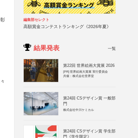
表彰
編集部セレクト
高額賞金コンテストランキング《2026年夏》
結果発表
一覧
第22回 世界絵画大賞展 2026
[PR]
世界絵画大賞展 実行委員会
共催：株式会社世界堂
様々
第24回 CSデザイン賞 一般部
門
株式会社中川ケミカル
第24回 CSデザイン賞 学生部
門《学生限定》