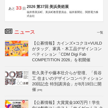
2026 第37回 美浜美術展
33
あと
日
福井県美浜町、美浜町教育委員会、福井新聞社、関西電力株
式会社
ニュース
一覧
【公募情報】カインズ×コクヨ×VUILD
がタッグ、家具・木工品デザインコン
ペティション「CDM Digi Fab
COMPETITION 2026」を初開催
乾久美子や藤本壮介らが登壇、「長谷
工 住まいのデザインコンペティション
20回記念 特別講演会」が8月19日に開
催
[PR]
【公募情報】大賞賞金100万円！学生