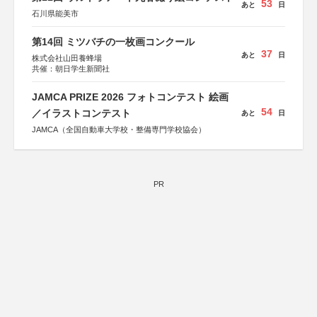
53
あと
日
石川県能美市
第14回 ミツバチの一枚画コンクール
37
あと
日
株式会社山田養蜂場
共催：朝日学生新聞社
JAMCA PRIZE 2026 フォトコンテスト 絵画
54
／イラストコンテスト
あと
日
JAMCA（全国自動車大学校・整備専門学校協会）
PR