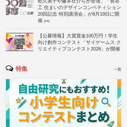
乾久美子や藤本壮介らが登壇、「長谷
工 住まいのデザインコンペティション
20回記念 特別講演会」が8月19日に開
催
[PR]
【公募情報】大賞賞金100万円！学生
向け創作コンテスト「サイゲームス ク
リエイティブコンテスト2026」が開催
特集
一覧