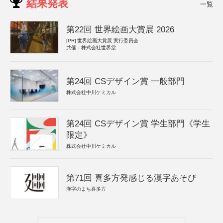
結果発表
一覧
第22回 世界絵画大賞展 2026
[PR]
世界絵画大賞展 実行委員会
共催：株式会社世界堂
第24回 CSデザイン賞 一般部門
株式会社中川ケミカル
第24回 CSデザイン賞 学生部門《学生
限定》
株式会社中川ケミカル
第71回 喜多方発感じる漢字あそび
漢字のまち喜多方