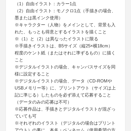
（1）自由イラスト：カラー1点
（2）自由イラスト：モノクロ1点（手描きの場合、
墨または黒インク使用）
※キャラクター（人物）をメインとして、背景も入
れた、もっとも得意とするイラストを描くこと
※（1）と（2）は異なったイラストに限る
※手描きイラストは、B5サイズ（縦25×横18cm）
程度のケント紙（またはそれに準ずるもの）に描く
こと
※デジタルイラストの場合、キャンバスサイズを同
様に設定すること
※デジタルイラストの場合、データ（CD-ROMや
USBメモリー等）に、プリントアウト（サイズは上
記に準じる）したものを必ず添えて応募すること
（データのみの応募は不可）
※応募作品は、手描きとデジタルイラストが混ざっ
ていても可
※それぞれのイラスト（デジタルの場合はプリント
アウト）の裏に、本名・ペンネーム（使用希望の方