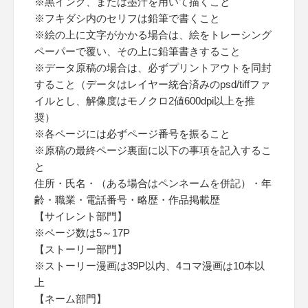
※黒インク、または墨汁を用いて描くこと
※フキダシ内のセリフは鉛筆で書くこと
※絵の上に文字がかかる場合は、絵をトレーシング
ペーパーで覆い、その上に鉛筆書きすること
※データ原稿の場合は、必ずプリントアウトを同封
すること（データはレイヤー統合済みのpsd/tiffファ
イルとし、解像度はモノクロ2値600dpi以上を推
奨）
※各ページには必ずページ番号を振ること
※原稿の最終ページ裏面に以下の事項を記入するこ
と
住所・氏名・（ある場合はペンネームを併記）・年
齢・職業・電話番号・略歴・作品掲載歴
【サイレント部門】
※ページ数は5～17P
【ストーリー部門】
※ストーリー漫画は39P以内、4コマ漫画は10本以
上
【ネーム部門】