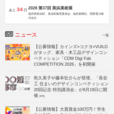
2026 第37回 美浜美術展
34
あと
日
福井県美浜町、美浜町教育委員会、福井新聞社、関西電力株
式会社
ニュース
一覧
【公募情報】カインズ×コクヨ×VUILD
がタッグ、家具・木工品デザインコン
ペティション「CDM Digi Fab
COMPETITION 2026」を初開催
乾久美子や藤本壮介らが登壇、「長谷
工 住まいのデザインコンペティション
20回記念 特別講演会」が8月19日に開
催
[PR]
【公募情報】大賞賞金100万円！学生