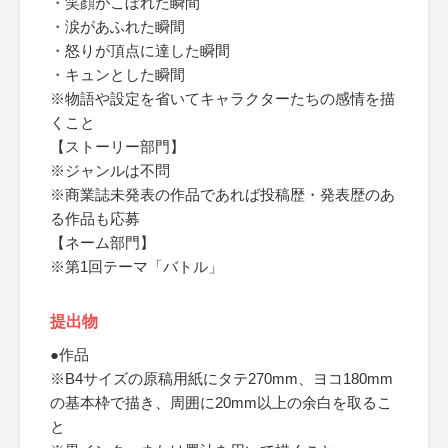
・笑顔がこぼれた瞬間
・涙があふれた瞬間
・怒りが頂点に達した瞬間
・キュンとした瞬間
※物語や設定を省いてキャラクターたちの感情を描
くこと
【ストーリー部門】
※ジャンルは不問
※商業誌未発表の作品であれば投稿歴・発表歴のあ
る作品も応募
【ネーム部門】
※第1回テーマ「バトル」
提出物
●作品
※B4サイズの原稿用紙にタテ270mm、ヨコ180mm
の基本枠で描き、周囲に20mm以上の余白を取るこ
と