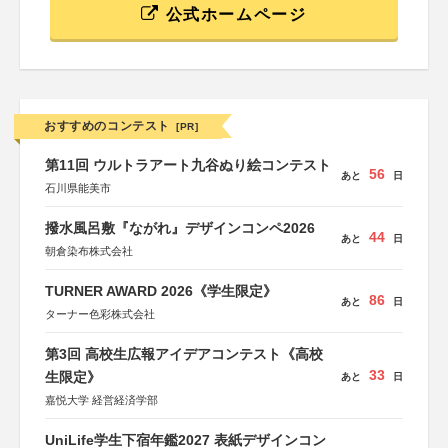
公式ホームページ
おすすめのコンテスト
[PR]
第11回 ウルトラアート九谷ぬり絵コンテスト
56
あと
日
石川県能美市
撥水風呂敷『ながれ』デザインコンペ2026
44
あと
日
朝倉染布株式会社
TURNER AWARD 2026《学生限定》
86
あと
日
ターナー色彩株式会社
第3回 高校生広報アイデアコンテスト《高校
33
生限定》
あと
日
嘉悦大学 経営経済学部
UniLife学生下宿年鑑2027 表紙デザインコン