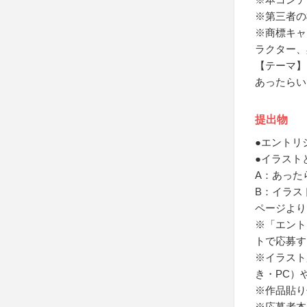
※第三者の
※商標キャ
ラクター、
【テーマ】
あったらい
提出物
●エントリ
●イラスト
A：あった
B：イラス
ページより
※「エント
トで応募す
※イラスト
き・PC）
※作品貼り
※応募者本