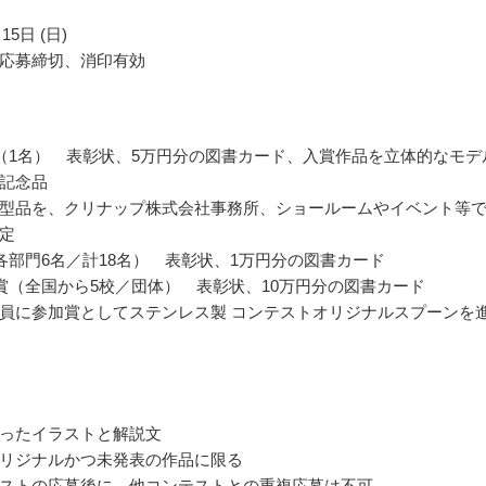
15日 (日)
応募締切、消印有効
（1名） 表彰状、5万円分の図書カード、入賞作品を立体的なモデ
記念品
型品を、クリナップ株式会社事務所、ショールームやイベント等
定
各部門6名／計18名） 表彰状、1万円分の図書カード
賞（全国から5校／団体） 表彰状、10万円分の図書カード
員に参加賞としてステンレス製 コンテストオリジナルスプーンを
ったイラストと解説文
リジナルかつ未発表の作品に限る
ストの応募後に、他コンテストとの重複応募は不可