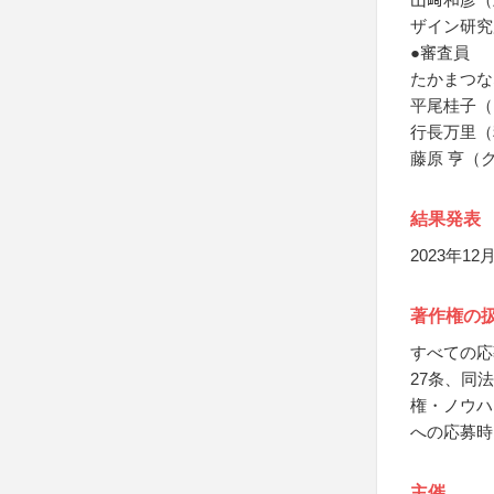
ザイン研究
●審査員
たかまつなな
平尾桂子（
行長万里（
藤原 亨（
結果発表
2023年
著作権の
すべての応
27条、同
権・ノウハ
への応募時
主催