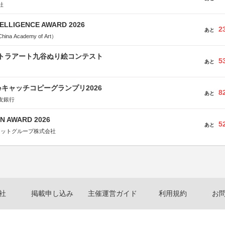
社
TELLIGENCE AWARD 2026
2
あと
a Academy of Art）
ルトラアート九谷ぬり絵コンテスト
5
あと
veキャッチコピーグランプリ2026
8
あと
友銀行
N AWARD 2026
5
あと
ネットグループ株式会社
社
掲載申し込み
主催運営ガイド
利用規約
お