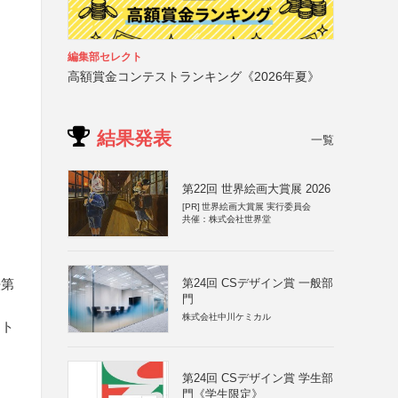
編集部セレクト
高額賞金コンテストランキング《2026年夏》
結果発表
一覧
第22回 世界絵画大賞展 2026
[PR]
世界絵画大賞展 実行委員会
共催：株式会社世界堂
第24回 CSデザイン賞 一般部
法第
門
株式会社中川ケミカル
スト
第24回 CSデザイン賞 学生部
門《学生限定》