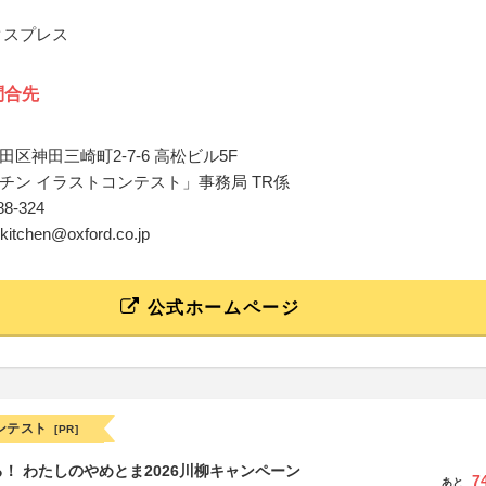
クスプレス
問合先
区神田三崎町2-7-6 高松ビル5F
チン イラストコンテスト」事務局 TR係
888-324
i-kitchen@oxford.co.jp
公式ホームページ
ンテスト
[PR]
！ わたしのやめとま2026川柳キャンペーン
7
あと