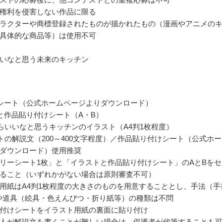
権利を侵害しない作品に限る
ラクターや商標登録されたものが描かれたもの（漫画やアニメの
具体的な商品等）は使用不可
いなと思う未来のキッチン
シート（公式ホームページよりダウンロード）
と作品貼り付けシート（A・B）
らいいなと思うキッチンのイラスト（A4判1枚程度）
トの解説文（200～400文字程度）／作品貼り付けシート（公式ホ
ダウンロード）使用推奨
リーシート1枚」と「イラストと作品貼り付けシート」のAとBをセ
ること（いずれかがない場合は原則審査不可）
用紙はA4判1枚程度の大きさのものを用意することとし、手法（手
や道具（絵具・色えんぴつ・折り紙等）の種類は不問
付けシートをイラスト用紙の裏面に貼り付け
人が解説文を書くことが難しい場合は、保護者が代筆することも