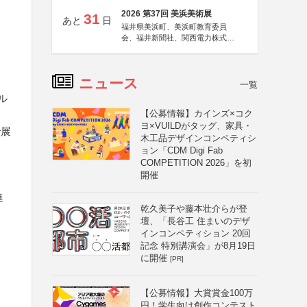
2026 第37回 美浜美術展
31
あと
日
福井県美浜町、美浜町教育委員
会、福井新聞社、関西電力株式会
社
ニュース
一覧
ル
【公募情報】カインズ×コク
ヨ×VUILDがタッグ、家具・
で展
木工品デザインコンペティシ
ョン「CDM Digi Fab
COMPETITION 2026」を初
開催
進
乾久美子や藤本壮介らが登
壇、「長谷工 住まいのデザ
インコンペティション 20回
記念 特別講演会」が8月19日
に開催
[PR]
【公募情報】大賞賞金100万
円！学生向け創作コンテスト