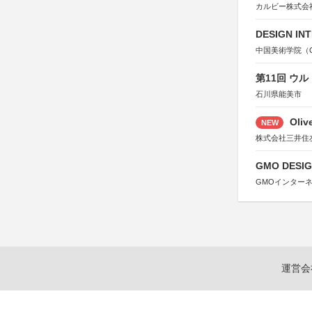
カルビー株式会
DESIGN IN
中国美術学院（Chin
第11回 ウ
石川県能美市
Oli
NEW
株式会社三井住
GMO DESIG
GMOインター
運営会