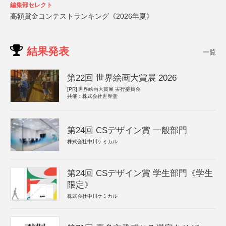
編集部セレクト
高額賞金コンテストランキング《2026年夏》
結果発表
一覧
第22回 世界絵画大賞展 2026
[PR]
世界絵画大賞展 実行委員会
共催：株式会社世界堂
第24回 CSデザイン賞 一般部門
株式会社中川ケミカル
第24回 CSデザイン賞 学生部門《学生
限定》
株式会社中川ケミカル