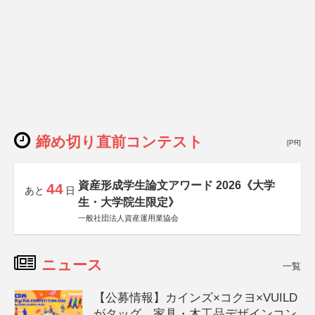
締め切り直前コンテスト
[PR]
資産形成学生論文アワード 2026《大学
44
あと
日
生・大学院生限定》
一般社団法人資産運用業協会
ニュース
一覧
【公募情報】カインズ×コクヨ×VUILD
がタッグ、家具・木工品デザインコン