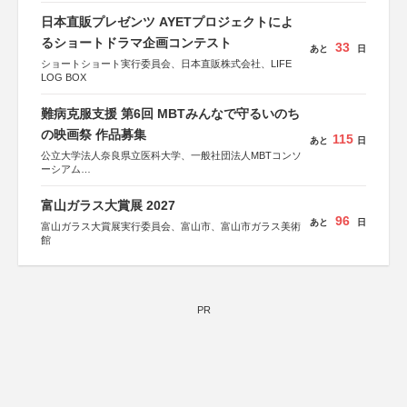
日本直販プレゼンツ AYETプロジェクトによ
るショートドラマ企画コンテスト
33
あと
日
ショートショート実行委員会、日本直販株式会社、LIFE
LOG BOX
難病克服支援 第6回 MBTみんなで守るいのち
の映画祭 作品募集
115
あと
日
公立大学法人奈良県立医科大学、一般社団法人MBTコンソ
ーシアム
協力：読売新聞社
富山ガラス大賞展 2027
後援：厚生労働省
96
あと
日
文部科学省
富山ガラス大賞展実行委員会、富山市、富山市ガラス美術
奈良県
館
日本経済団体連合会
関西経済連合会
「“よい仕事おこし”フェア」実行委員会
関西文化学術研究都市推進機構
東京難病団体連絡協議会
PR