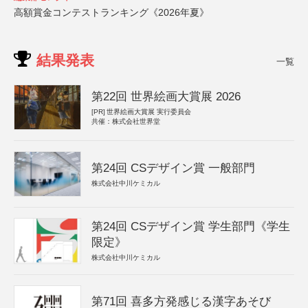
高額賞金コンテストランキング《2026年夏》
結果発表
一覧
第22回 世界絵画大賞展 2026
[PR]
世界絵画大賞展 実行委員会
共催：株式会社世界堂
第24回 CSデザイン賞 一般部門
株式会社中川ケミカル
第24回 CSデザイン賞 学生部門《学生
限定》
株式会社中川ケミカル
第71回 喜多方発感じる漢字あそび