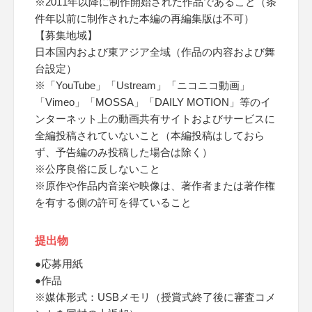
※2011年以降に制作開始された作品であること（条
件年以前に制作された本編の再編集版は不可）
【募集地域】
日本国内および東アジア全域（作品の内容および舞
台設定）
※「YouTube」「Ustream」「ニコニコ動画」
「Vimeo」「MOSSA」「DAILY MOTION」等のイ
ンターネット上の動画共有サイトおよびサービスに
全編投稿されていないこと（本編投稿はしておら
ず、予告編のみ投稿した場合は除く）
※公序良俗に反しないこと
※原作や作品内音楽や映像は、著作者または著作権
を有する側の許可を得ていること
提出物
●応募用紙
●作品
※媒体形式：USBメモリ（授賞式終了後に審査コメ