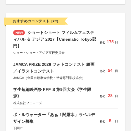
おすすめのコンテスト
[PR]
ショートショート フィルムフェステ
NEW
ィバル ＆ アジア 2027【Cinematic Tokyo部
175
あと
日
門】
ショートショートアジア実行委員会
JAMCA PRIZE 2026 フォトコンテスト 絵画
54
／イラストコンテスト
あと
日
JAMCA（全国自動車大学校・整備専門学校協会）
学生短編映画祭 FFF-S 第9回大会《学生限
28
定》
あと
日
株式会社フェローズ
ボトルウォーター「あぁ！関露水」ラベルデ
5
ザイン募集
あと
日
下関市