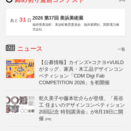
[PR]
2026 第37回 美浜美術展
31
あと
日
福井県美浜町、美浜町教育委員会、福井新聞社、関西電力株
式会社
ニュース
一覧
【公募情報】カインズ×コクヨ×VUILD
がタッグ、家具・木工品デザインコン
ペティション「CDM Digi Fab
COMPETITION 2026」を初開催
乾久美子や藤本壮介らが登壇、「長谷
工 住まいのデザインコンペティション
20回記念 特別講演会」が8月19日に開
催
[PR]