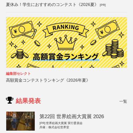
夏休み！学生におすすめのコンテスト《2026夏》
[PR]
編集部セレクト
高額賞金コンテストランキング《2026年夏》
結果発表
一覧
第22回 世界絵画大賞展 2026
[PR]
世界絵画大賞展 実行委員会
共催：株式会社世界堂