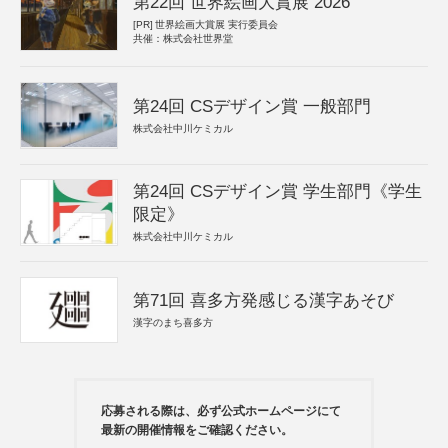
第22回 世界絵画大賞展 2026
[PR]
世界絵画大賞展 実行委員会
共催：株式会社世界堂
第24回 CSデザイン賞 一般部門
株式会社中川ケミカル
第24回 CSデザイン賞 学生部門《学生
限定》
株式会社中川ケミカル
第71回 喜多方発感じる漢字あそび
漢字のまち喜多方
応募される際は、必ず公式ホームページにて
最新の開催情報をご確認ください。