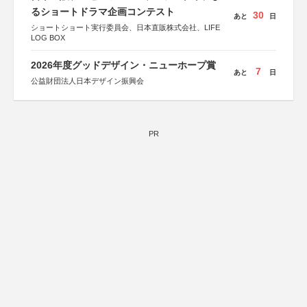
るショートドラマ企画コンテスト
30
あと
日
ショートショート実行委員会、日本直販株式会社、LIFE
LOG BOX
2026年度グッドデザイン・ニューホープ賞
7
あと
日
公益財団法人日本デザイン振興会
PR