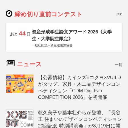
締め切り直前コンテスト
[PR]
資産形成学生論文アワード 2026《大学
44
あと
日
生・大学院生限定》
一般社団法人資産運用業協会
ニュース
一覧
【公募情報】カインズ×コクヨ×VUILD
がタッグ、家具・木工品デザインコン
ペティション「CDM Digi Fab
COMPETITION 2026」を初開催
乾久美子や藤本壮介らが登壇、「長谷
工 住まいのデザインコンペティション
20回記念 特別講演会」が8月19日に開