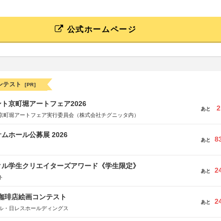
公式ホームページ
ンテスト
[PR]
ト京町堀アートフェア2026
2
あと
京町堀アートフェア実行委員会（株式会社チグニッタ内）
ムホール公募展 2026
8
あと
クル学生クリエイターズアワード《学生限定》
2
あと
ト
乃珈琲店絵画コンテスト
2
あと
ル・日レスホールディングス