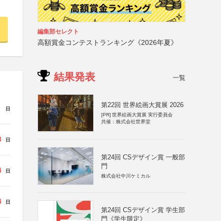
編集部セレクト
高額賞金コンテストランキング《2026年夏》
結果発表
一覧
第22回 世界絵画大賞展 2026
日
[PR]
世界絵画大賞展 実行委員会
共催：株式会社世界堂
3
日
第24回 CSデザイン賞 一般部
門
4
日
株式会社中川ケミカル
4
日
第24回 CSデザイン賞 学生部
門《学生限定》