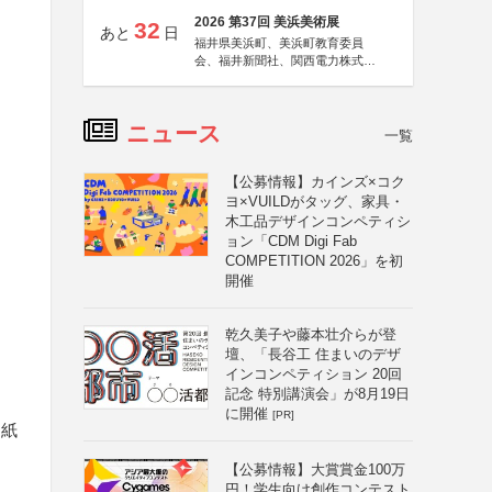
2026 第37回 美浜美術展
32
あと
日
福井県美浜町、美浜町教育委員
会、福井新聞社、関西電力株式会
社
ニュース
一覧
【公募情報】カインズ×コク
ヨ×VUILDがタッグ、家具・
木工品デザインコンペティシ
ョン「CDM Digi Fab
COMPETITION 2026」を初
開催
乾久美子や藤本壮介らが登
壇、「長谷工 住まいのデザ
インコンペティション 20回
記念 特別講演会」が8月19日
に開催
[PR]
台紙
【公募情報】大賞賞金100万
円！学生向け創作コンテスト