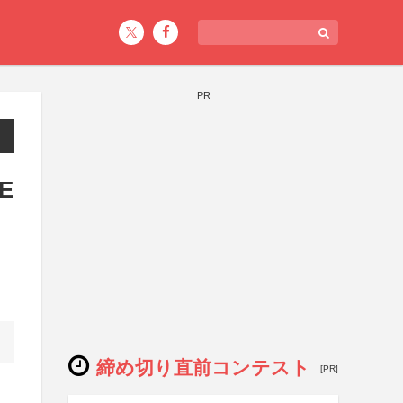
PR
E
締め切り直前コンテスト
[PR]