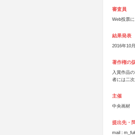
審査員
Web投票
結果発表
2016年1
著作権の
入賞作品の
者には二次
主催
中央画材
提出先・
mail : m_f