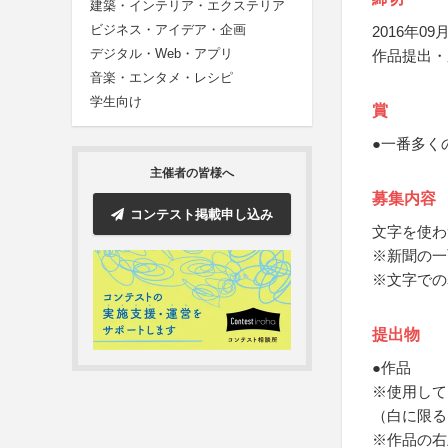
建築・インテリア・エクステリア
ビジネス・アイデア・企画
2016年09月
デジタル・Web・アプリ
作品提出・
音楽・エンタメ・レシピ
学生向け
賞
●一番多く
主催者の皆様へ
募集内容
コンテスト掲載申し込み
文字を使わ
※新聞の一
※文字での
提出物
●作品
※使用して
（白に限る
※作品の右