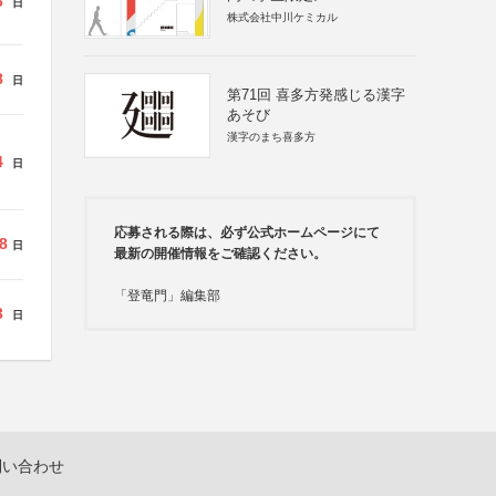
6
日
株式会社中川ケミカル
8
日
第71回 喜多方発感じる漢字
あそび
漢字のまち喜多方
4
日
応募される際は、必ず公式ホームページにて
8
日
最新の開催情報をご確認ください。
「登竜門」編集部
3
日
問い合わせ