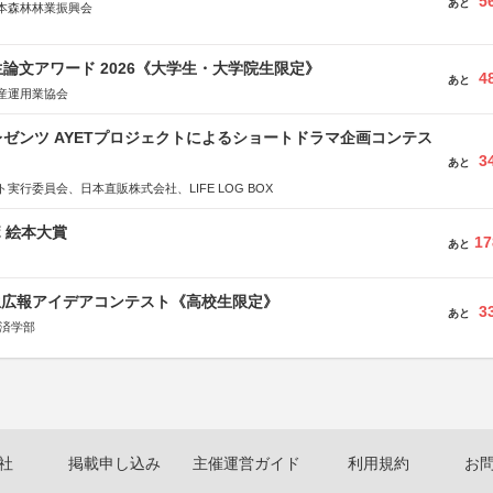
5
あと
本森林林業振興会
文部科学省、林野庁、全国森林組合連合会、森林火災対策協会
論文アワード 2026《大学生・大学院生限定》
4
あと
産運用業協会
ゼンツ AYETプロジェクトによるショートドラマ企画コンテス
3
あと
実行委員会、日本直販株式会社、LIFE LOG BOX
ボ 絵本大賞
17
あと
生広報アイデアコンテスト《高校生限定》
3
あと
経済学部
社
掲載申し込み
主催運営ガイド
利用規約
お