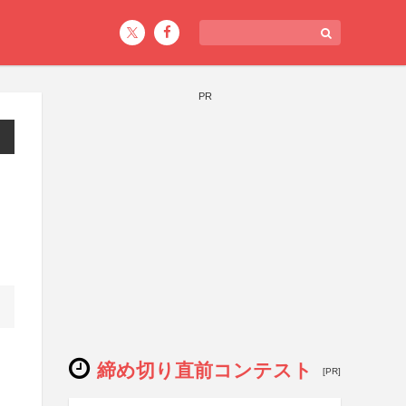
PR
締め切り直前コンテスト
[PR]