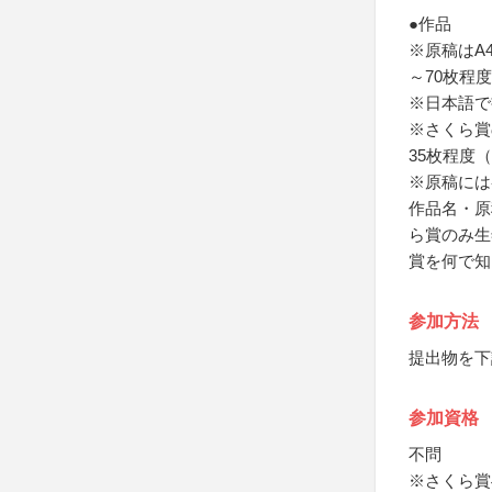
●作品
※原稿はA
～70枚程度
※日本語で
※さくら賞
35枚程度（
※原稿には
作品名・原
ら賞のみ生
賞を何で知
参加方法
提出物を下
参加資格
不問
※さくら賞