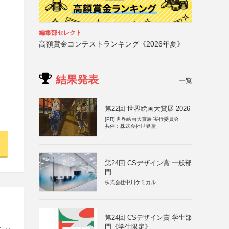
編集部セレクト
高額賞金コンテストランキング《2026年夏》
結果発表
一覧
第22回 世界絵画大賞展 2026
[PR]
世界絵画大賞展 実行委員会
共催：株式会社世界堂
第24回 CSデザイン賞 一般部
門
株式会社中川ケミカル
第24回 CSデザイン賞 学生部
門《学生限定》