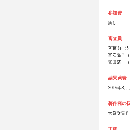
参加費
無し
審査員
斉藤 洋（
富安陽子（
鷲田清一（
結果発表
2019年
著作権の
大賞受賞作
主催