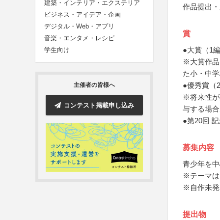
建築・インテリア・エクステリア
作品提出・
ビジネス・アイデア・企画
デジタル・Web・アプリ
賞
音楽・エンタメ・レシピ
●大賞（1
学生向け
※大賞作品
た小・中学
●優秀賞（
主催者の皆様へ
※将来性が
コンテスト掲載申し込み
与する場合
●第20回
募集内容
青少年を中
※テーマは
※自作未発
提出物