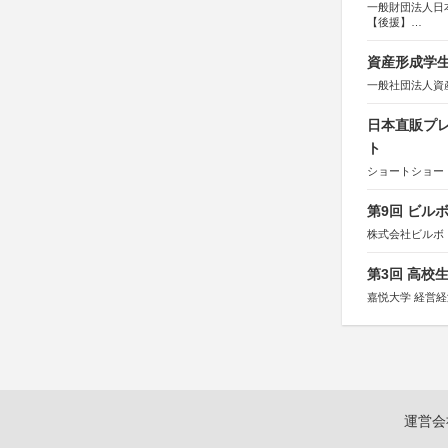
一般財団法人日
【後援】
総務省消防庁、
資産形成学生
一般社団法人資
日本直販プレ
ト
ショートショート
第9回 ビル
株式会社ビルボ
第3回 高校
嘉悦大学 経営
運営会