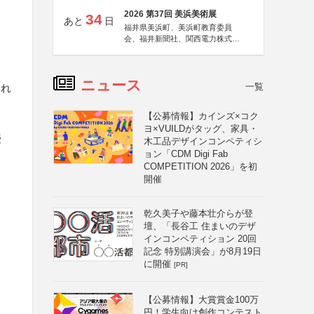
2026 第37回 美浜美術展
34
あと
日
福井県美浜町、美浜町教育委員
会、福井新聞社、関西電力株式会
社
ニュース
一覧
され
【公募情報】カインズ×コク
ヨ×VUILDがタッグ、家具・
授
木工品デザインコンペティシ
ョン「CDM Digi Fab
COMPETITION 2026」を初
開催
乾久美子や藤本壮介らが登
壇、「長谷工 住まいのデザ
インコンペティション 20回
記念 特別講演会」が8月19日
に開催
[PR]
【公募情報】大賞賞金100万
円！学生向け創作コンテスト