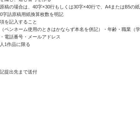
原稿の場合は、40字×30行もしくは30字×40行で、A4またはB5の
00字詰原稿用紙換算枚数を明記
項を記入すること
（ペンネーム使用のときはかならず本名を併記）・年齢・職業（
・電話番号・メールアドレス
人1作品に限る
記提出先まで送付