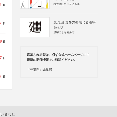
8
株式会社中川ケミカル
日
第71回 喜多方発感じる漢字
6
日
あそび
漢字のまち喜多方
8
日
応募される際は、必ず公式ホームページにて
7
日
最新の開催情報をご確認ください。
「登竜門」編集部
4
日
問い合わせ