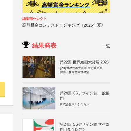
編集部セレクト
高額賞金コンテストランキング《2026年夏》
結果発表
一覧
第22回 世界絵画大賞展 2026
[PR]
世界絵画大賞展 実行委員会
共催：株式会社世界堂
第24回 CSデザイン賞 一般部
門
株式会社中川ケミカル
第24回 CSデザイン賞 学生部
門《学生限定》