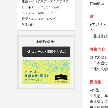
建築・インテリア・エクステリア
作品提出・
ビジネス・アイデア・企画
デジタル・Web・アプリ
賞
音楽・エンタメ・レシピ
●アガサ・
学生向け
円
※受賞作は
主催者の皆様へ
募集内容
コンテスト掲載申し込み
自作未発表
※日本語で
※他の文学
提出物
●作品
※長篇、4
※原稿は縦
※原稿右側