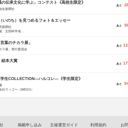
地域の伝承文化に学ぶ」コンテスト《高校生限定》
2
あと
校生新聞社
命（いのち）を見つめるフォト＆エッセー
5
あと
売新聞社
省、文部科学省
日動火災保険株式会社、東京海上日動あんしん生命保険株式会社
と言葉のチカラ展」
12
あと
カラ展」実行委員会
ボ 絵本大賞
17
あと
る学生COLLECTION―ハルコレ―《学生限定》
5
あと
園
会社ウィゴー（WEGO）
社
掲載申し込み
主催運営ガイド
利用規約
お