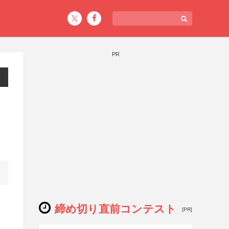
PR
締め切り直前コンテスト
[PR]