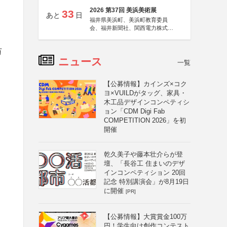
2026 第37回 美浜美術展
33
あと
日
福井県美浜町、美浜町教育委員
会、福井新聞社、関西電力株式会
社
万
ニュース
一覧
【公募情報】カインズ×コク
ヨ×VUILDがタッグ、家具・
木工品デザインコンペティシ
ョン「CDM Digi Fab
COMPETITION 2026」を初
開催
乾久美子や藤本壮介らが登
壇、「長谷工 住まいのデザ
インコンペティション 20回
記念 特別講演会」が8月19日
に開催
[PR]
【公募情報】大賞賞金100万
円！学生向け創作コンテスト