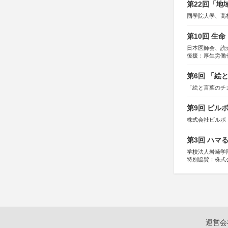
第22回「
國學院大學、高
第10回 生
日本医師会、読
後援：厚生労働
協賛：東京海上
第6回 「絵
「絵と言葉のチ
第9回 ビル
株式会社ビルボ
第3回 ハマ
学校法人岩崎学
特別協賛：株式
運営会