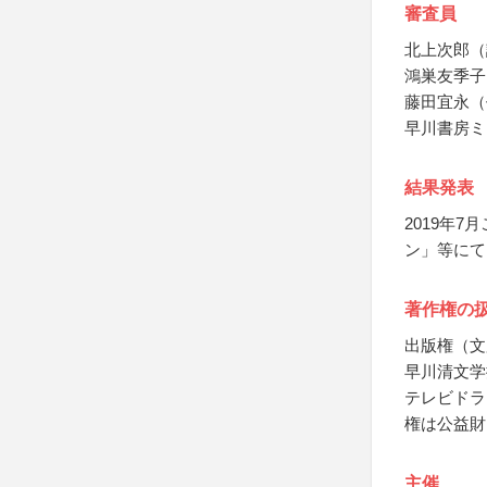
審査員
北上次郎（
鴻巣友季子
藤田宜永（
早川書房ミ
結果発表
2019年
ン」等にて
著作権の
出版権（文
早川清文学
テレビドラ
権は公益財
主催