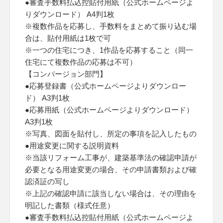
●審査手数料払込控貼付用紙（公式ホームページよ
りダウンロード） A4判1枚
※複数作品を応募し、手数料をまとめて振り込む場
合は、貼付用紙は1枚で可
※一つの住宅につき、1作品を応募すること（同一
住宅にて複数作品の応募は不可）
【コンバージョン部門】
●応募登録書（公式ホームページよりダウンロー
ド） A3判1枚
●応募用紙（公式ホームページよりダウンロード）
A3判1枚
※写真、図面を貼付し、所定の事項を記入したもの
●用途変更に関する説明資料
※当該リフォーム工事が、建築基準法の確認申請が
必要となる用途変更の場合、その申請書類および確
認済証の写し
※上記の確認申請に該当しない場合は、その理由を
明記した書類（様式任意）
●審査手数料払込控貼付用紙（公式ホームページよ