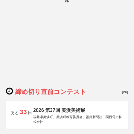
PR
締め切り直前コンテスト
[PR]
2026 第37回 美浜美術展
33
あと
日
福井県美浜町、美浜町教育委員会、福井新聞社、関西電力株
式会社