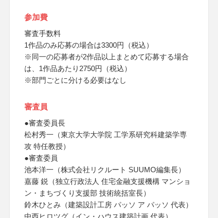
参加費
審査手数料
1作品のみ応募の場合は3300円（税込）
※同一の応募者が2作品以上まとめて応募する場合
は、1作品あたり2750円（税込）
※部門ごとに分ける必要はなし
審査員
●審査委員長
松村秀一（東京大学大学院 工学系研究科建築学専
攻 特任教授）
●審査委員
池本洋一（株式会社リクルート SUUMO編集長）
嘉藤 鋭（独立行政法人 住宅金融支援機構 マンショ
ン・まちづくり支援部 技術統括室長）
鈴木ひとみ（建築設計工房 パッソ ア パッソ 代表）
中西ヒロツグ（イン・ハウス建築計画 代表）