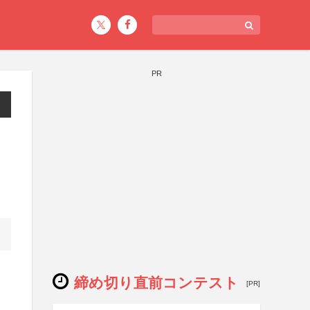
PR
締め切り直前コンテスト
[PR]