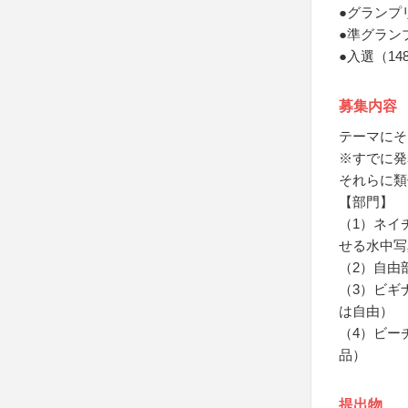
●グランプ
●準グラン
●入選（1
募集内容
テーマにそ
※すでに発
それらに類
【部門】
（1）ネイ
せる水中写
（2）自由
（3）ビギ
は自由）
（4）ビー
品）
提出物