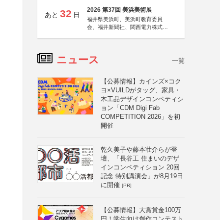
2026 第37回 美浜美術展
32
あと
日
福井県美浜町、美浜町教育委員
会、福井新聞社、関西電力株式会
社
ニュース
一覧
【公募情報】カインズ×コク
ヨ×VUILDがタッグ、家具・
木工品デザインコンペティシ
ョン「CDM Digi Fab
COMPETITION 2026」を初
開催
乾久美子や藤本壮介らが登
壇、「長谷工 住まいのデザ
インコンペティション 20回
記念 特別講演会」が8月19日
に開催
[PR]
【公募情報】大賞賞金100万
円！学生向け創作コンテスト