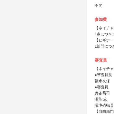
不問
参加費
【ネイチャ
1点につき1
【ビギナー
1部門につき
審査員
【ネイチャ
●審査員長
福永友保
●審査員
奥谷喬司
瀬能 宏
環境省職員
【自由部門