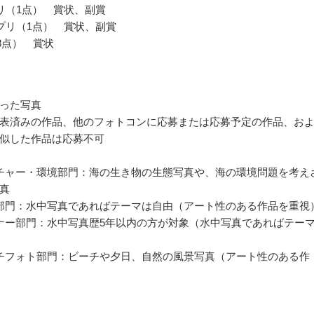
リ（1点） 賞状、副賞
プリ（1点） 賞状、副賞
48点） 賞状
った写真
表済みの作品、他のフォトコンに応募または応募予定の作品、お
似した作品は応募不可
チャー・環境部門：海の生き物の生態写真や、海の環境問題を考え
真
部門：水中写真であればテーマは自由（アート性のある作品を重視
ナー部門：水中写真歴5年以内の方が対象（水中写真であればテー
チフォト部門：ビーチや夕日、自然の風景写真（アート性のある作