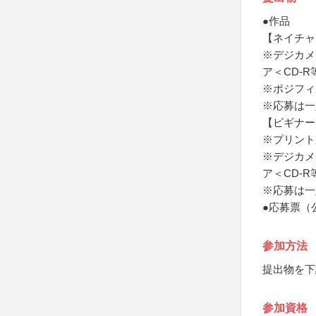
●作品
【ネイチャ
※デジカメ
ア＜CD-
※ポジフィ
※応募は一
【ビギナー
※プリント
※デジカメ
ア＜CD-
※応募は一
●応募票（
参加方法
提出物を下
参加資格