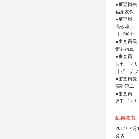
●審査員長
福永友保
●審査員
高砂淳二
【ビギナー
●審査員長
鍵井靖章
●審査員
月刊『マリ
【ビーチフ
●審査員長
高砂淳二
●審査員
月刊『マリ
結果発表
2017年
発表