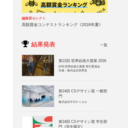
編集部セレクト
高額賞金コンテストランキング《2026年夏》
結果発表
一覧
第22回 世界絵画大賞展 2026
[PR]
世界絵画大賞展 実行委員会
共催：株式会社世界堂
第24回 CSデザイン賞 一般部
門
株式会社中川ケミカル
第24回 CSデザイン賞 学生部
門《学生限定》