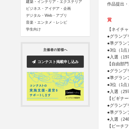
建築・インテリア・エクステリア
作品提出・
ビジネス・アイデア・企画
デジタル・Web・アプリ
賞
音楽・エンタメ・レシピ
【ネイチャ
学生向け
●グランプ
●準グラン
●3位（1
主催者の皆様へ
●入選（1
コンテスト掲載申し込み
【自由部門
●グランプ
●準グラン
●3位（1
●入選（2
【ビギナー
●グランプ
●準グラン
●入選（2
【ビーチフ