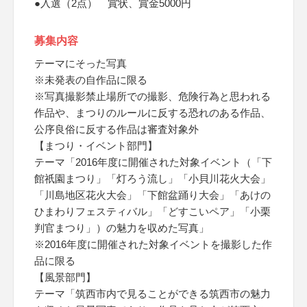
●入選（2点） 賞状、賞金5000円
募集内容
テーマにそった写真
※未発表の自作品に限る
※写真撮影禁止場所での撮影、危険行為と思われる
作品や、まつりのルールに反する恐れのある作品、
公序良俗に反する作品は審査対象外
【まつり・イベント部門】
テーマ「2016年度に開催された対象イベント（「下
館祇園まつり」「灯ろう流し」「小貝川花火大会」
「川島地区花火大会」「下館盆踊り大会」「あけの
ひまわりフェスティバル」「どすこいペア」「小栗
判官まつり」）の魅力を収めた写真」
※2016年度に開催された対象イベントを撮影した作
品に限る
【風景部門】
テーマ「筑西市内で見ることができる筑西市の魅力