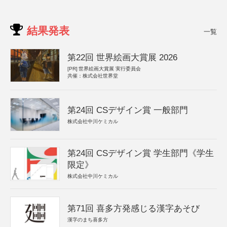
結果発表
一覧
第22回 世界絵画大賞展 2026
[PR]
世界絵画大賞展 実行委員会
共催：株式会社世界堂
第24回 CSデザイン賞 一般部門
株式会社中川ケミカル
第24回 CSデザイン賞 学生部門《学生
限定》
株式会社中川ケミカル
第71回 喜多方発感じる漢字あそび
漢字のまち喜多方