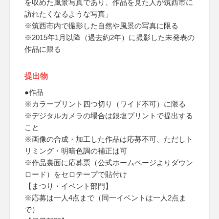
を収めた風景写真であり、作品を見た人が筑西市に
訪れたくなるような写真」
※筑西市内で撮影した自然や風景の写真に限る
※2015年1月以降（過去約2年）に撮影した未発表の
作品に限る
提出物
●作品
※カラープリント四つ切り（ワイド不可）に限る
※デジタルカメラの場合は銀塩プリントで提出する
こと
※画像の合成・加工した作品は応募不可、ただしト
リミング・明暗色調の補正は可
※作品裏面に応募票（公式ホームページよりダウン
ロード）をセロテープで貼付け
【まつり・イベント部門】
※応募は一人4点まで（同一イベントは一人2点ま
で）