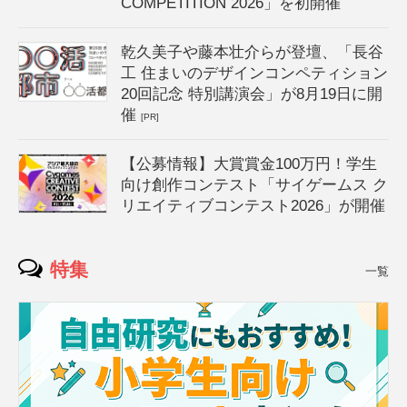
COMPETITION 2026」を初開催
乾久美子や藤本壮介らが登壇、「長谷
工 住まいのデザインコンペティション
20回記念 特別講演会」が8月19日に開
催
[PR]
【公募情報】大賞賞金100万円！学生
向け創作コンテスト「サイゲームス ク
リエイティブコンテスト2026」が開催
特集
一覧