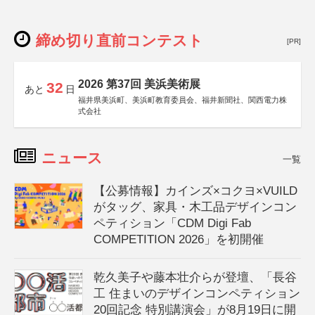
締め切り直前コンテスト
[PR]
2026 第37回 美浜美術展
32
あと
日
福井県美浜町、美浜町教育委員会、福井新聞社、関西電力株
式会社
ニュース
一覧
【公募情報】カインズ×コクヨ×VUILD
がタッグ、家具・木工品デザインコン
ペティション「CDM Digi Fab
COMPETITION 2026」を初開催
乾久美子や藤本壮介らが登壇、「長谷
工 住まいのデザインコンペティション
20回記念 特別講演会」が8月19日に開