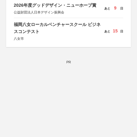
KADOKAWA、河出書房新社、幻冬舎、講談社、光文社、
2026年度グッドデザイン・ニューホープ賞
集英社、小学館、祥伝社、新潮社、淡交社、ちいさいミシ
9
あと
日
マ社、徳間書店、早川書房、PHP研究所、双葉社、文藝春
公益財団法人日本デザイン振興会
秋、ポプラ社、毎日新聞出版
福岡八女ローカルベンチャースクール ビジネ
15
スコンテスト
あと
日
八女市
PR