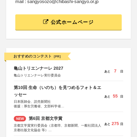
mail : sangyosozo@chibashi-sangyo.or.jp
公式ホームページ
おすすめのコンテスト
[PR]
亀山トリエンナーレ 2027
7
あと
日
亀山トリエンナーレ実行委員会
第10回 生命（いのち）を見つめるフォト＆エ
ッセー
55
あと
日
日本医師会、読売新聞社
後援：厚生労働省、文部科学省
協賛：東京海上日動火災保険株式会社、東京海上日動あん
しん生命保険株式会社
第6回 京都文学賞
NEW
275
あと
日
京都文学賞実行委員会（京都市、京都新聞、一般社団法人
京都出版文化協会 等）
協力：京都府書店商業組合、朝日新聞出版、