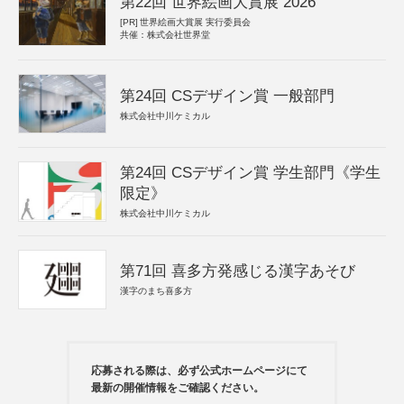
第22回 世界絵画大賞展 2026
[PR]
世界絵画大賞展 実行委員会
共催：株式会社世界堂
第24回 CSデザイン賞 一般部門
株式会社中川ケミカル
第24回 CSデザイン賞 学生部門《学生
限定》
株式会社中川ケミカル
第71回 喜多方発感じる漢字あそび
漢字のまち喜多方
応募される際は、必ず公式ホームページにて
最新の開催情報をご確認ください。