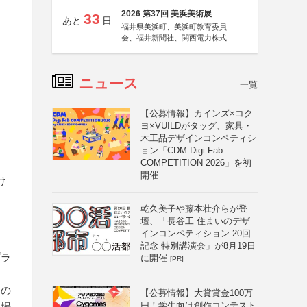
2026 第37回 美浜美術展
33
あと
日
福井県美浜町、美浜町教育委員
会、福井新聞社、関西電力株式会
社
ニュース
一覧
【公募情報】カインズ×コク
ヨ×VUILDがタッグ、家具・
木工品デザインコンペティシ
ョン「CDM Digi Fab
COMPETITION 2026」を初
開催
け
乾久美子や藤本壮介らが登
壇、「長谷工 住まいのデザ
インコンペティション 20回
記念 特別講演会」が8月19日
プラ
に開催
[PR]
その
【公募情報】大賞賞金100万
円！学生向け創作コンテスト
る場