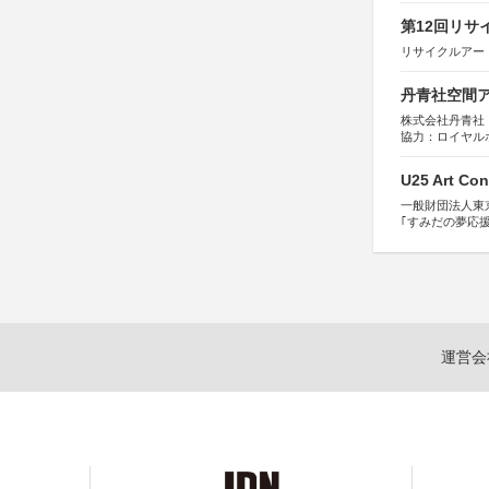
第12回リサ
リサイクルアー
丹青社空間アワ
株式会社丹青社
協力：ロイヤル
運営協力：株式会
U25 Art Con
一般財団法人東
｢すみだの夢応
すみだ五彩の芸
運営会