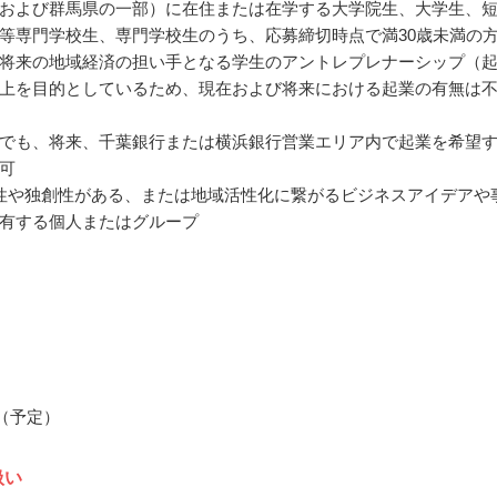
および群馬県の一部）に在住または在学する大学院生、大学生、
等専門学校生、専門学校生のうち、応募締切時点で満30歳未満の
将来の地域経済の担い手となる学生のアントレプレナーシップ（
上を目的としているため、現在および将来における起業の有無は
でも、将来、千葉銀行または横浜銀行営業エリア内で起業を希望
可
性や独創性がある、または地域活性化に繋がるビジネスアイデアや
有する個人またはグループ
月（予定）
扱い