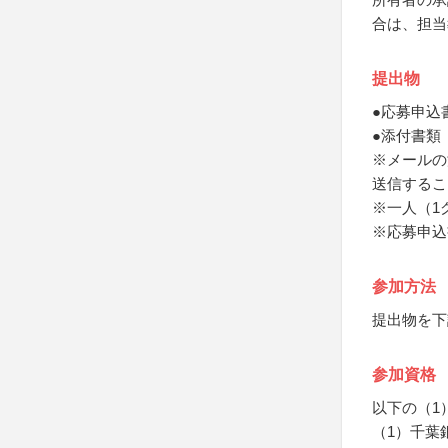
合は、担当
提出物
●応募申込
●添付書類
※メールの
送信するこ
※一人（1
※応募申込
参加方法
提出物を下
参加資格
以下の（1
（1）千葉