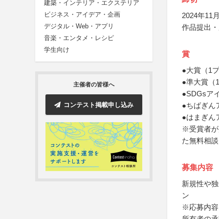
建築・インテリア・エクステリア
ビジネス・アイデア・企画
2024年11月
デジタル・Web・アプリ
作品提出・
音楽・エンタメ・レシピ
学生向け
賞
●大賞（1
●準大賞（
主催者の皆様へ
●SDGs
コンテスト掲載申し込み
●ちばぎん
●はまぎん
※受賞者が
た無料相談
募集内容
新規性や独
ン
※応募内容
所有者の承