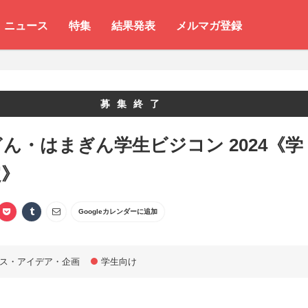
ニュース
特集
結果発表
メルマガ登録
募集終了
ん・はまぎん学生ビジコン 2024《学
定》
Googleカレンダーに追加
ス・アイデア・企画
学生向け