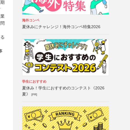
短期
方
起業
海外コンペ
不問
夏休みにチャレンジ！海外コンペ特集2026
する
事
学生におすすめ
夏休み！学生におすすめのコンテスト《2026
夏》
[PR]