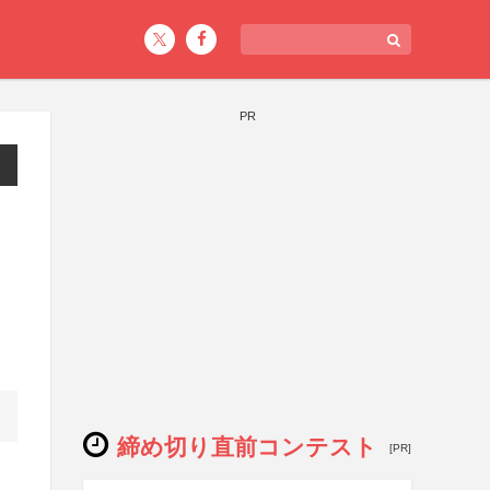
PR
締め切り直前コンテスト
[PR]