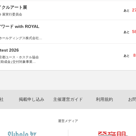
イクルアート展
2
あと
ト展実行委員会
ード with ROYAL
5
あと
ホールディングス株式会社
社JDN
test 2026
8
あと
京都ユース・ホステル協会
援助成金｣交付対象事業
術祭 連携企画
社
掲載申し込み
主催運営ガイド
利用規約
お
運営メディア