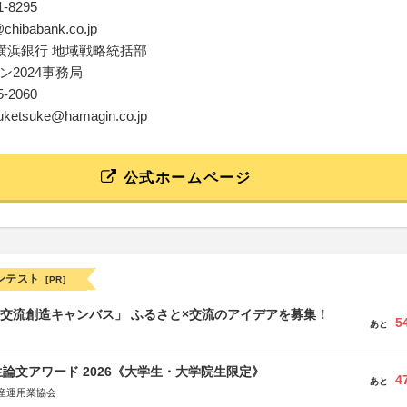
01-8295
@chibabank.co.jp
横浜銀行 地域戦略統括部
ン2024事務局
25-2060
kiuketsuke@hamagin.co.jp
公式ホームページ
ンテスト
[PR]
TB交流創造キャンバス」 ふるさと×交流のアイデアを募集！
5
あと
論文アワード 2026《大学生・大学院生限定》
4
あと
産運用業協会