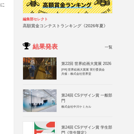
者に
編集部セレクト
高額賞金コンテストランキング《2026年夏》
結果発表
一覧
第22回 世界絵画大賞展 2026
[PR]
世界絵画大賞展 実行委員会
共催：株式会社世界堂
第24回 CSデザイン賞 一般部
門
株式会社中川ケミカル
第24回 CSデザイン賞 学生部
門《学生限定》