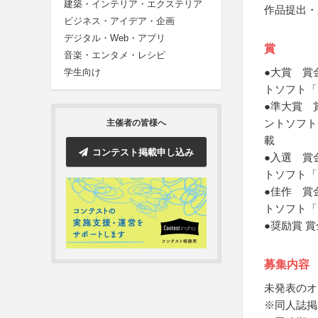
建築・インテリア・エクステリア
作品提出・
ビジネス・アイデア・企画
デジタル・Web・アプリ
賞
音楽・エンタメ・レシピ
●大賞 賞金
学生向け
トソフト「P
●準大賞 賞
ントソフト「
主催者の皆様へ
載
コンテスト掲載申し込み
●入選 賞金
トソフト「Pa
●佳作 賞金
トソフト「Pai
●奨励賞 賞
募集内容
未発表のオ
※同人誌掲