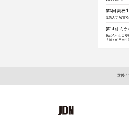
第3回 高校
嘉悦大学 経営
第14回 ミ
株式会社山田養
共催：朝日学生
運営会