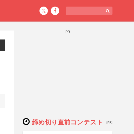
PR
締め切り直前コンテスト
[PR]