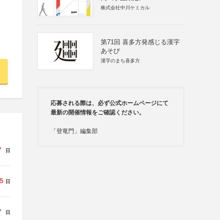
株式会社中川ケミカル
第71回 喜多方発感じる漢字
あそび
漢字のまち喜多方
応募される際は、必ず公式ホームページにて
最新の開催情報をご確認ください。
「登竜門」編集部
7
日
5
日
7
日