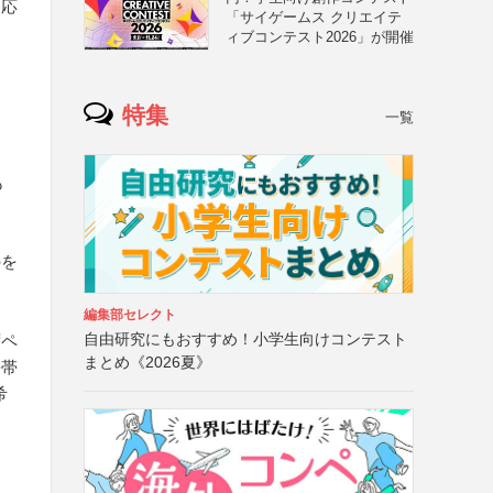
を応
「サイゲームス クリエイテ
ィブコンテスト2026」が開催
特集
一覧
も
のを
編集部セレクト
自由研究にもおすすめ！小学生向けコンテスト
ずペ
まとめ《2026夏》
携帯
希