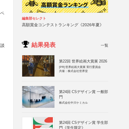
ムペ
編集部セレクト
高額賞金コンテストランキング《2026年夏》
結果発表
講談
一覧
第22回 世界絵画大賞展 2026
[PR]
世界絵画大賞展 実行委員会
共催：株式会社世界堂
第24回 CSデザイン賞 一般部
門
株式会社中川ケミカル
第24回 CSデザイン賞 学生部
門《学生限定》