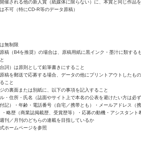
開催される他の新人賞（紙媒体に限らない）に、本賞と同じ作品
は不可（特にCD-R等のデータ原稿）
は無制限
原稿（B4を推奨）の場合は、原稿用紙に黒インク・墨汁に類する
と
台詞）は原則として鉛筆書きにすること
原稿を郵送で応募する場合、データの他にプリントアウトしたも
ること
ジの裏面または別紙に、以下の事項を記入すること
ル・住所・氏名（誌面やサイト上で本名の公表を避けたい方は必
付記）・年齢・電話番号（自宅／携帯とも）・メールアドレス（
）・略歴（商業誌掲載歴、受賞歴等）・応募の動機・アシスタント
週刊／月刊のどちらの連載を目指しているか
式ホームページを参照