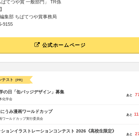
ちばてつや賞 一般部門」 TR係
】
編集部 ちばてつや賞事務局
45-9155
公式ホームページ
ンテスト
[PR]
 化学の日「缶バッジデザイン」募集
7
あと
本化学会
くにうみ漫画ワールドカップ
11
あと
画ワールドカップ実行委員会
ションイラストレーションコンテスト 2026《高校生限定》
2
あと