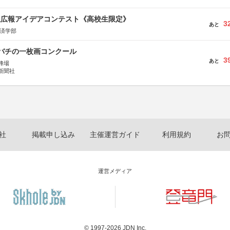
生広報アイデアコンテスト《高校生限定》
3
あと
経済学部
ツバチの一枚画コンクール
3
あと
蜂場
新聞社
社
掲載申し込み
主催運営ガイド
利用規約
お
運営メディア
© 1997-2026
JDN Inc.