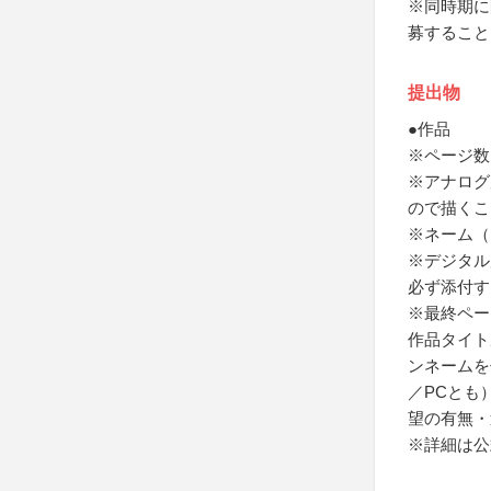
※同時期に
募すること
提出物
●作品
※ページ数
※アナログ
ので描くこ
※ネーム（
※デジタル
必ず添付す
※最終ペー
作品タイト
ンネームを
／PCとも
望の有無・
※詳細は公