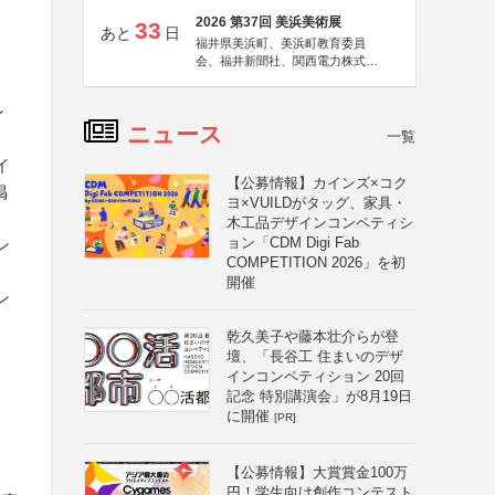
2026 第37回 美浜美術展
33
あと
日
福井県美浜町、美浜町教育委員
会、福井新聞社、関西電力株式会
社
ン
ニュース
一覧
イ
【公募情報】カインズ×コク
掲
ヨ×VUILDがタッグ、家具・
木工品デザインコンペティシ
ョン「CDM Digi Fab
ン
COMPETITION 2026」を初
開催
ン
乾久美子や藤本壮介らが登
壇、「長谷工 住まいのデザ
インコンペティション 20回
記念 特別講演会」が8月19日
に開催
[PR]
【公募情報】大賞賞金100万
円！学生向け創作コンテスト