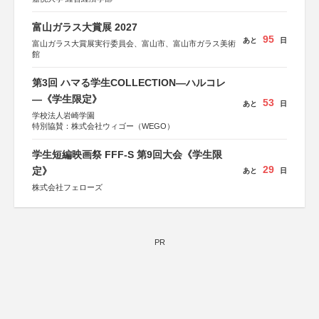
富山ガラス大賞展 2027
95
あと
日
富山ガラス大賞展実行委員会、富山市、富山市ガラス美術
館
第3回 ハマる学生COLLECTION―ハルコレ
―《学生限定》
53
あと
日
学校法人岩崎学園
特別協賛：株式会社ウィゴー（WEGO）
学生短編映画祭 FFF-S 第9回大会《学生限
29
定》
あと
日
株式会社フェローズ
PR