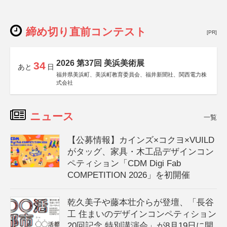
締め切り直前コンテスト
[PR]
2026 第37回 美浜美術展
34
あと
日
福井県美浜町、美浜町教育委員会、福井新聞社、関西電力株
式会社
ニュース
一覧
【公募情報】カインズ×コクヨ×VUILD
がタッグ、家具・木工品デザインコン
ペティション「CDM Digi Fab
COMPETITION 2026」を初開催
乾久美子や藤本壮介らが登壇、「長谷
工 住まいのデザインコンペティション
20回記念 特別講演会」が8月19日に開