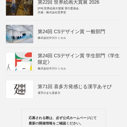
第22回 世界絵画大賞展 2026
[PR]
世界絵画大賞展 実行委員会
共催：株式会社世界堂
第24回 CSデザイン賞 一般部門
株式会社中川ケミカル
第24回 CSデザイン賞 学生部門《学生
限定》
株式会社中川ケミカル
第71回 喜多方発感じる漢字あそび
漢字のまち喜多方
応募される際は、必ず公式ホームページにて
最新の開催情報をご確認ください。