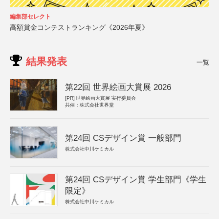
編集部セレクト
高額賞金コンテストランキング《2026年夏》
結果発表
一覧
第22回 世界絵画大賞展 2026
[PR]
世界絵画大賞展 実行委員会
共催：株式会社世界堂
第24回 CSデザイン賞 一般部門
株式会社中川ケミカル
第24回 CSデザイン賞 学生部門《学生
限定》
株式会社中川ケミカル