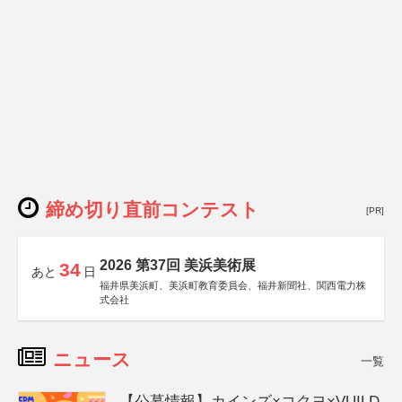
締め切り直前コンテスト
[PR]
2026 第37回 美浜美術展
34
あと
日
福井県美浜町、美浜町教育委員会、福井新聞社、関西電力株
式会社
ニュース
一覧
【公募情報】カインズ×コクヨ×VUILD