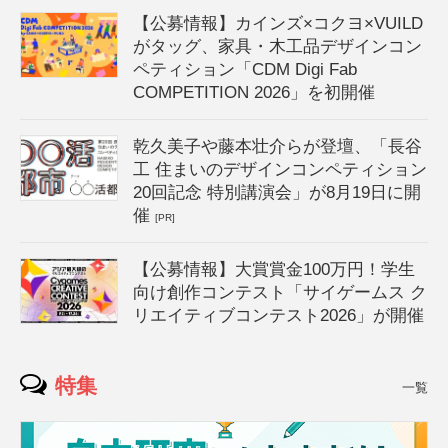
【公募情報】カインズ×コクヨ×VUILD
がタッグ、家具・木工品デザインコン
ペティション「CDM Digi Fab
COMPETITION 2026」を初開催
乾久美子や藤本壮介らが登壇、「長谷
工 住まいのデザインコンペティション
20回記念 特別講演会」が8月19日に開
催
[PR]
【公募情報】大賞賞金100万円！学生
向け創作コンテスト「サイゲームス ク
リエイティブコンテスト2026」が開催
特集
一覧