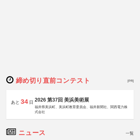
締め切り直前コンテスト
[PR]
2026 第37回 美浜美術展
34
あと
日
福井県美浜町、美浜町教育委員会、福井新聞社、関西電力株
式会社
ニュース
一覧