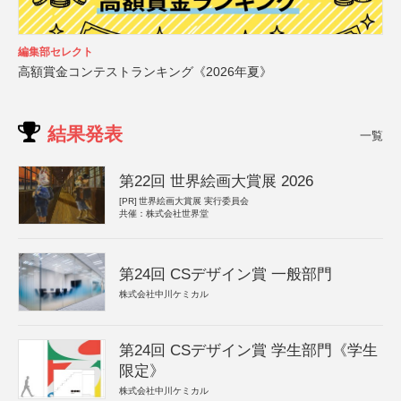
編集部セレクト
高額賞金コンテストランキング《2026年夏》
結果発表
一覧
第22回 世界絵画大賞展 2026
[PR]
世界絵画大賞展 実行委員会
共催：株式会社世界堂
第24回 CSデザイン賞 一般部門
株式会社中川ケミカル
第24回 CSデザイン賞 学生部門《学生
限定》
株式会社中川ケミカル