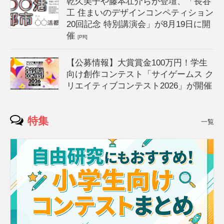
乾久美子や藤本壮介らが登壇、「長谷
工 住まいのデザインコンペティション
20回記念 特別講演会」が8月19日に開
催
[PR]
【公募情報】大賞賞金100万円！学生
向け創作コンテスト「サイゲームス ク
リエイティブコンテスト2026」が開催
特集
一覧