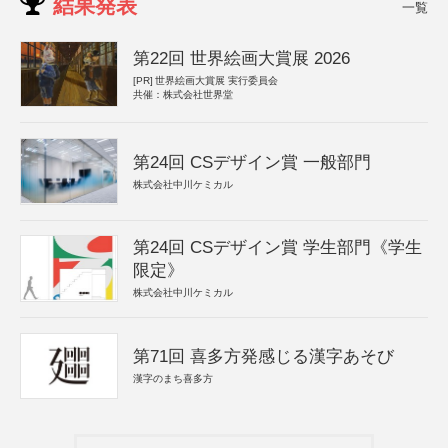
結果発表
一覧
第22回 世界絵画大賞展 2026
[PR]
世界絵画大賞展 実行委員会
共催：株式会社世界堂
第24回 CSデザイン賞 一般部門
株式会社中川ケミカル
第24回 CSデザイン賞 学生部門《学生
限定》
株式会社中川ケミカル
第71回 喜多方発感じる漢字あそび
漢字のまち喜多方