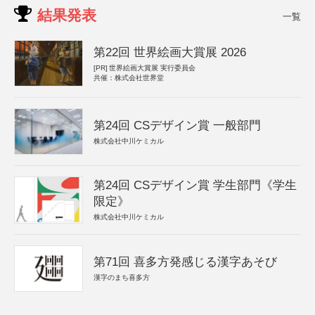
結果発表
一覧
第22回 世界絵画大賞展 2026
[PR]
世界絵画大賞展 実行委員会
共催：株式会社世界堂
第24回 CSデザイン賞 一般部門
株式会社中川ケミカル
第24回 CSデザイン賞 学生部門《学生
限定》
株式会社中川ケミカル
第71回 喜多方発感じる漢字あそび
漢字のまち喜多方