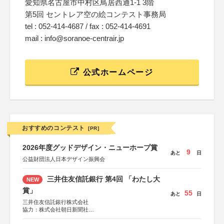
愛知県名古屋市中村区鳥居西通1-1 3階
第5回 セントレア空の絵コンテスト事務局
tel : 052-414-4687 / fax : 052-414-4691
mail : info@soranoe-centrair.jp
公式ホームページ
おすすめのコンテスト
[PR]
2026年度グッドデザイン・ニューホープ賞
9
あと
日
公益財団法人日本デザイン振興会
三井住友信託銀行 第4回 「わたし大
NEW
賞」
55
あと
日
三井住友信託銀行株式会社
協力：株式会社朝日新聞社
後援：日本郵便株式会社