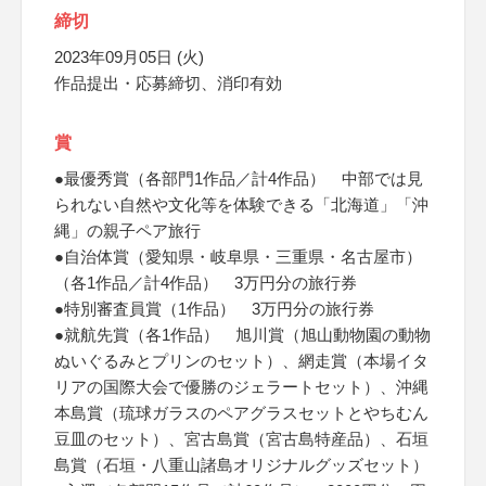
締切
2023年09月05日 (火)
作品提出・応募締切、消印有効
賞
●最優秀賞（各部門1作品／計4作品） 中部では見
られない自然や文化等を体験できる「北海道」「沖
縄」の親子ペア旅行
●自治体賞（愛知県・岐阜県・三重県・名古屋市）
（各1作品／計4作品） 3万円分の旅行券
●特別審査員賞（1作品） 3万円分の旅行券
●就航先賞（各1作品） 旭川賞（旭山動物園の動物
ぬいぐるみとプリンのセット）、網走賞（本場イタ
リアの国際大会で優勝のジェラートセット）、沖縄
本島賞（琉球ガラスのペアグラスセットとやちむん
豆皿のセット）、宮古島賞（宮古島特産品）、石垣
島賞（石垣・八重山諸島オリジナルグッズセット）