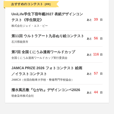
おすすめのコンテスト
[PR]
UniLife学生下宿年鑑2027 表紙デザインコン
39
テスト《学生限定》
あと
日
株式会社ジェイ・エス・ビー
第11回 ウルトラアート九谷ぬり絵コンテスト
56
あと
日
石川県能美市
第7回 全国くにうみ漫画ワールドカップ
116
あと
日
全国くにうみ漫画ワールドカップ実行委員会
JAMCA PRIZE 2026 フォトコンテスト 絵画
57
／イラストコンテスト
あと
日
JAMCA（全国自動車大学校・整備専門学校協会）
撥水風呂敷『ながれ』デザインコンペ2026
44
あと
日
朝倉染布株式会社