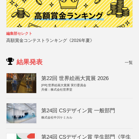
編集部セレクト
高額賞金コンテストランキング《2026年夏》
結果発表
一覧
第22回 世界絵画大賞展 2026
[PR]
世界絵画大賞展 実行委員会
共催：株式会社世界堂
第24回 CSデザイン賞 一般部門
株式会社中川ケミカル
第24回 CSデザイン賞 学生部門《学生